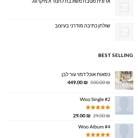
ארונית מטבח משולבת לתנור ולמיקרוגל
שולחן כתיבה מודרני בעיצוב
BEST SELLING
כסאות אוכל דמוי עור לבן
המחיר
המחיר
449.00
₪
500.00
₪
המקורי
הנוכחי
היה:
הוא:
Woo Single #2
449.00 ₪.
500.00 ₪.
דורג
4.75
המחיר
המחיר
29.00
₪
29.00
₪
מתוך 5
המקורי
הנוכחי
Woo Album #4
היה:
הוא:
29.00 ₪.
29.00 ₪.