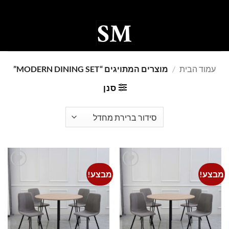
Ski
t
conten
0
עמוד הבית
/
מוצרים המתויגים “MODERN DINING SET”
סנן
מבצע!
מבצע!
Add to
Add to
wishlist
wishlist