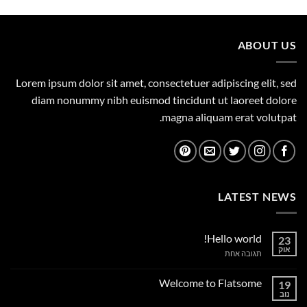
היה:
הוא:
0.00 ₪.
395.00 ₪.
ABOUT US
Lorem ipsum dolor sit amet, consectetuer adipiscing elit, sed
diam nonummy nibh euismod tincidunt ut laoreet dolore
magna aliquam erat volutpat.
LATEST NEWS
Hello world!
23
אוק
על
תגובה אחת
Hello
world!
Welcome to Flatsome
19
נוב
אין
תגובות