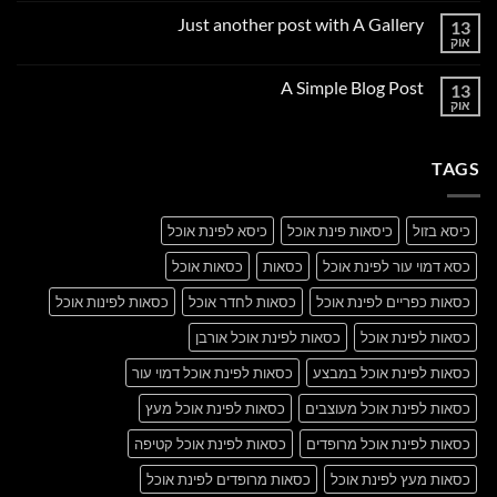
על
Just another post with A Gallery
13
Welcome
to
אוק
אין
Flatsome
תגובות
על
A Simple Blog Post
13
Just
another
אוק
אין
post
תגובות
with
על
A
A
Gallery
TAGS
Simple
Blog
Post
כיסא בזול
כיסאות פינת אוכל
כיסא לפינת אוכל
כסא דמוי עור לפינת אוכל
כסאות
כסאות אוכל
כסאות כפריים לפינת אוכל
כסאות לחדר אוכל
כסאות לפינות אוכל
כסאות לפינת אוכל
כסאות לפינת אוכל אורבן
כסאות לפינת אוכל במבצע
כסאות לפינת אוכל דמוי עור
כסאות לפינת אוכל מעוצבים
כסאות לפינת אוכל מעץ
כסאות לפינת אוכל מרופדים
כסאות לפינת אוכל קטיפה
כסאות מעץ לפינת אוכל
כסאות מרופדים לפינת אוכל