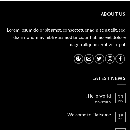
149.00 ₪.
165.00 ₪.
ABOUT US
Lorem ipsum dolor sit amet, consectetuer adipiscing elit, sed
diam nonummy nibh euismod tincidunt ut laoreet dolore
magna aliquam erat volutpat.
LATEST NEWS
Hello world!
23
אוק
על
תגובה אחת
Hello
world!
Welcome to Flatsome
19
נוב
אין
תגובות
על