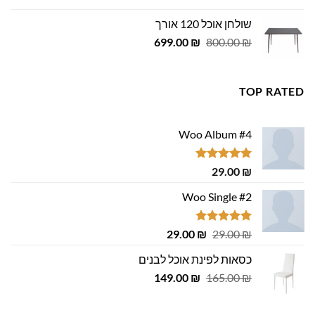
היה:
הוא:
שולחן אוכל 120 אורך
455.00 ₪.
500.00 ₪.
המחיר
המחיר
699.00
₪
800.00
₪
המקורי
הנוכחי
היה:
הוא:
699.00 ₪.
800.00 ₪.
TOP RATED
Woo Album #4
דורג
5.00
29.00
₪
מתוך 5
Woo Single #2
דורג
4.75
המחיר
המחיר
29.00
₪
29.00
₪
מתוך 5
המקורי
הנוכחי
כסאות לפינת אוכל לבנים
היה:
הוא:
המחיר
המחיר
29.00 ₪.
149.00
29.00 ₪.
₪
165.00
₪
המקורי
הנוכחי
היה:
הוא: