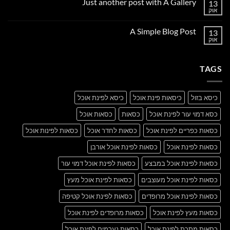
Just another post with A Gallery
13
Welcome
to
אוק
אין
Flatsome
תגובות
על
A Simple Blog Post
13
Just
another
אוק
אין
post
תגובות
with
על
A
A
Gallery
TAGS
Simple
Blog
Post
כיסא בזול
כיסאות פינת אוכל
כיסא לפינת אוכל
כסא דמוי עור לפינת אוכל
כסאות
כסאות אוכל
כסאות כפריים לפינת אוכל
כסאות לחדר אוכל
כסאות לפינות אוכל
כסאות לפינת אוכל
כסאות לפינת אוכל אורבן
כסאות לפינת אוכל במבצע
כסאות לפינת אוכל דמוי עור
כסאות לפינת אוכל מעוצבים
כסאות לפינת אוכל מעץ
כסאות לפינת אוכל מרופדים
כסאות לפינת אוכל קטיפה
כסאות מעץ לפינת אוכל
כסאות מרופדים לפינת אוכל
כסאות מתכת לפינת אוכל
כסאות נערמים לפינת אוכל