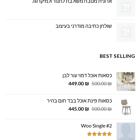
ארונית מטבח משולבת לתנור ולמיקרוגל
שולחן כתיבה מודרני בעיצוב
BEST SELLING
כסאות אוכל דמוי עור לבן
המחיר
המחיר
449.00
₪
500.00
₪
המקורי
הנוכחי
היה:
הוא:
כסאות פינת אוכל בבד חום בהיר
449.00 ₪.
500.00 ₪.
המחיר
המחיר
445.00
₪
500.00
₪
המקורי
הנוכחי
היה:
הוא:
Woo Single #2
445.00 ₪.
500.00 ₪.