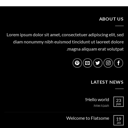
היה:
הוא:
1,149.00 ₪.
1,500.00 ₪.
ABOUT US
Lorem ipsum dolor sit amet, consectetuer adipiscing elit, sed
diam nonummy nibh euismod tincidunt ut laoreet dolore
magna aliquam erat volutpat.
LATEST NEWS
Hello world!
23
אוק
על
תגובה אחת
Hello
world!
Welcome to Flatsome
19
נוב
אין
תגובות