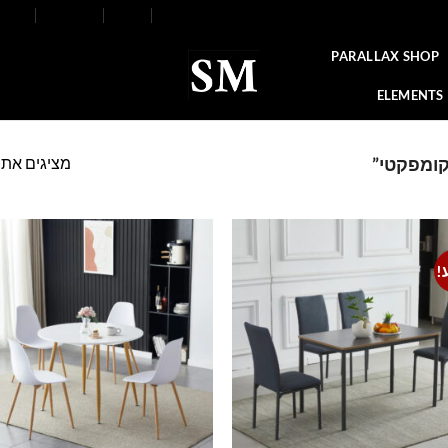
FAQ
Contact
Blog
Our Stores
About
PARALLAX SHOP
ELEMENTS
מציגים את כל ⁦2⁩ הת
קומפקטי”
!
o
Add to
t
wishlist