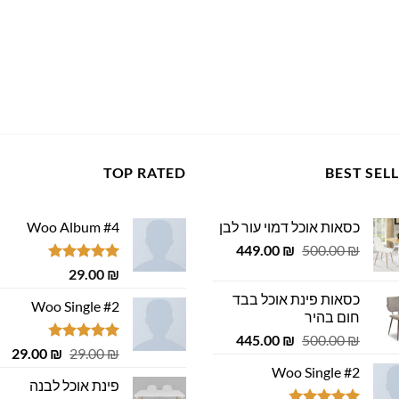
TOP RATED
BEST SEL
כסאות אוכל דמוי עור לבן
Woo Album #4
המחיר
המחיר
449.00
₪
500.00
₪
המקורי
הנוכחי
דורג
5.00
29.00
₪
היה:
הוא:
מתוך 5
כסאות פינת אוכל בבד
449.00 ₪.
500.00 ₪.
Woo Single #2
חום בהיר
המחיר
המחיר
445.00
₪
500.00
₪
דורג
4.75
המחיר
המ
29.00
₪
29.00
₪
המקורי
הנוכחי
מתוך 5
המקורי
הנ
Woo Single #2
היה:
הוא:
פינת אוכל לבנה
היה:
הוא
445.00 ₪.
500.00 ₪.