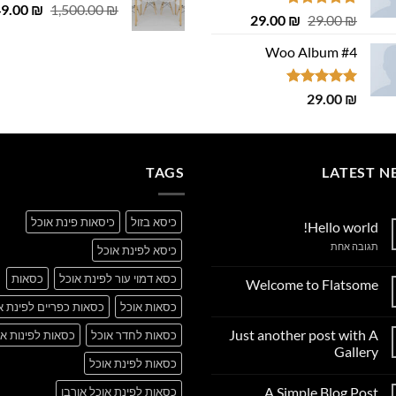
המחיר
49.00
 ₪.
29.00 ₪.
₪
1,500.00
₪
דורג
4.75
המחיר
המחיר
29.00
₪
29.00
₪
המקורי
מתוך 5
המקורי
הנוכחי
היה:
Woo Album #4
היה:
הוא:
,500.00 ₪.
29.00 ₪.
29.00 ₪.
דורג
5.00
29.00
₪
מתוך 5
TAGS
LATEST N
כיסא בזול
כיסאות פינת אוכל
Hello world!
על
תגובה אחת
כיסא לפינת אוכל
Hello
world!
כסא דמוי עור לפינת אוכל
כסאות
Welcome to Flatsome
אין
כסאות אוכל
כסאות כפריים לפינת א
תגובות
על
Just another post with A
כסאות לחדר אוכל
כסאות לפינות או
Welcome
to
Gallery
Flatsome
כסאות לפינת אוכל
אין
תגובות
A Simple Blog Post
כסאות לפינת אוכל אורבן
על