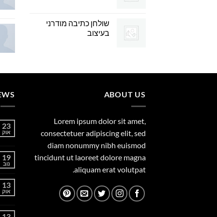
שולחן כתיבה מודרני
בעיצוב
EWS
ABOUT US
Lorem ipsum dolor sit amet,
23
consectetuer adipiscing elit, sed
אוק
diam nonummy nibh euismod
19
tincidunt ut laoreet dolore magna
נוב
aliquam erat volutpat.
13
אוק
13