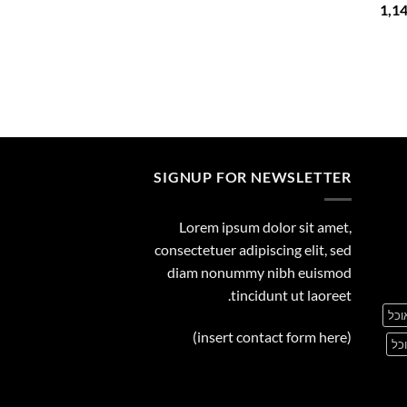
המחיר
1,1
29.00
הנוכחי
הוא:
1,149.00 ₪.
1
SIGNUP FOR NEWSLETTER
Lorem ipsum dolor sit amet,
consectetuer adipiscing elit, sed
diam nonummy nibh euismod
tincidunt ut laoreet.
וכל
(insert contact form here)
כל