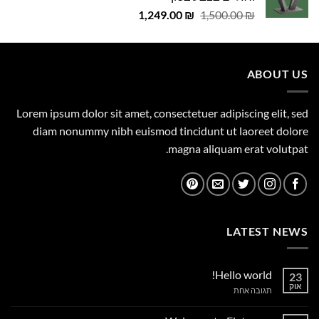
29.00 ₪.
29.00 ₪.
המחיר
המחיר
1,249.00
₪
1,500.00
₪
המקורי
הנוכחי
היה:
הוא:
1,249.00 ₪.
1,500.00 ₪.
ABOUT US
Lorem ipsum dolor sit amet, consectetuer adipiscing elit, sed
diam nonummy nibh euismod tincidunt ut laoreet dolore
magna aliquam erat volutpat.
LATEST NEWS
Hello world!
23
אוק
על
תגובה אחת
Hello
world!