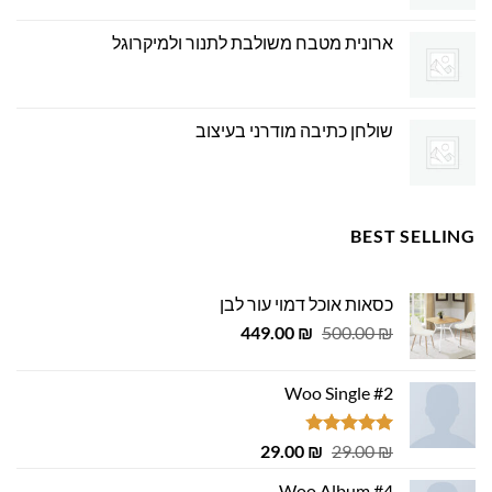
ארונית מטבח משולבת לתנור ולמיקרוגל
שולחן כתיבה מודרני בעיצוב
BEST SELLING
כסאות אוכל דמוי עור לבן
המחיר
המחיר
449.00
₪
500.00
₪
המקורי
הנוכחי
היה:
הוא:
Woo Single #2
449.00 ₪.
500.00 ₪.
דורג
4.75
המחיר
המחיר
29.00
₪
29.00
₪
מתוך 5
המקורי
הנוכחי
Woo Album #4