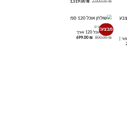
המחיר
המחיר
1,519.00
₪
2,000.00
₪
המקורי
הנוכחי
היה:
הוא:
1,519.00 ₪.
2,000.00 ₪.
כל הרהיטים
מבצע!
Add to
Add t
שולחן אוכל 120 אורך
wishlist
wishlis
המחיר
המחיר
699.00
₪
800.00
₪
ור |
המקורי
הנוכחי
 עד ל-2.4
היה:
הוא:
699.00 ₪.
800.00 ₪.