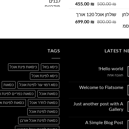
המקורי
המחיר
המחיר
455.00
₪
500.00
₪
היה:
המקורי
הנוכחי
שולחן אוכל 120 אורך
165.00 ₪.
היה:
הוא:
המחיר
המחיר
455.00 ₪.
699.00
500.00 ₪.
₪
800.00
₪
המקורי
הנוכחי
היה:
הוא:
699.00 ₪.
800.00 ₪.
TAGS
LATEST N
כיסא בזול
כיסאות פינת אוכל
Hello world!
על
תגובה אחת
כיסא לפינת אוכל
Hello
world!
כסא דמוי עור לפינת אוכל
כסאות
Welcome to Flatsome
אין
כסאות אוכל
כסאות כפריים לפינת א
תגובות
על
כסאות לחדר אוכל
כסאות לפינות א
Just another post with A
Welcome
to
Gallery
כסאות לפינת אוכל
Flatsome
אין
תגובות
כסאות לפינת אוכל אורבן
A Simple Blog Post
על
Just
אין