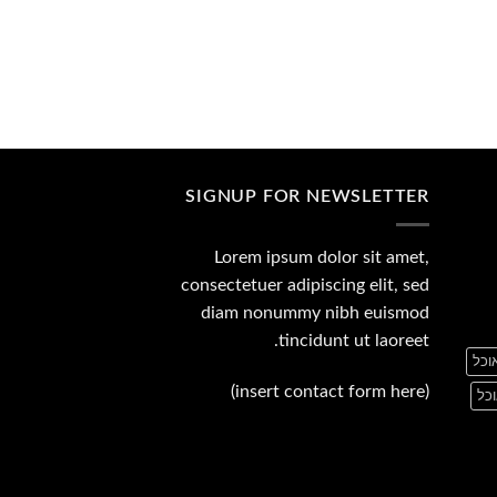
הנוכחי
הוא:
149.00 ₪.
SIGNUP FOR NEWSLETTER
Lorem ipsum dolor sit amet,
consectetuer adipiscing elit, sed
diam nonummy nibh euismod
tincidunt ut laoreet.
וכל
(insert contact form here)
וכל