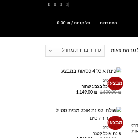
הירשמו לקבלת קופונים ומבצעים
0
התחברות
סל קניות /
₪
0.00
ת
כל הרהיטים
מבצע!
Add to
Add t
פינת אוכל בצבע שחור
wishlist
wishlis
המחיר
המחיר
1,149.00
₪
1,500.00
₪
המקורי
הנוכחי
היה:
הוא:
1,149.00 ₪.
1,500.00 ₪.
מבצע!
Add to
Add t
רני
כל הרהיטים
wishlist
wishlis
אות
פינת אוכל קטנה