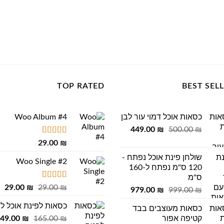
TOP RATED
BEST SEL
כסאות אוכל דמוי עור לבן
Woo Album #4
המחיר
המחיר
449.00
₪
500.00
₪
המקורי
הנוכחי
דורג
5.00
29.00
₪
מתוך 5
היה:
הוא:
שולחן פינת אוכל נפתח -
449.00 ₪.
500.00 ₪.
Woo Single #2
120 ס"מ נפתח ל-160
ס"מ
דורג
4.75
המחיר
המ
29.00
₪
29.00
₪
המחיר
המחיר
979.00
₪
999.00
₪
מתוך 5
המקורי
הנ
המקורי
הנוכחי
כסאות לפינת אוכל ל
היה:
הו
כסאות מעוצבים בבד
היה:
הוא:
המחיר
קטיפה אפור
₪
165.00
₪
29.00 ₪.
149.00
 ₪.
979.00 ₪.
999.00 ₪.