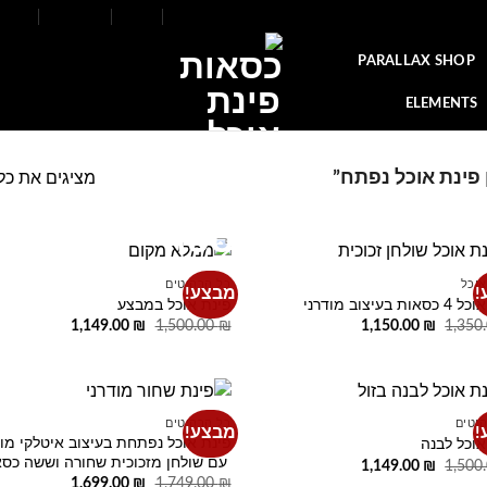
FAQ
Contact
Blog
Our Stores
About
PARALLAX SHOP
ELEMENTS
פינת אוכל נפתח”
מציגים את כל ⁦10⁩ התוצאו
אוכל
כל הרהיטים
!
מבצע!
o
Add to
ת בעיצוב מודרני
פינת אוכל במבצע
t
wishlist
המחיר
המחיר
המחיר
המחיר
1,149.00
₪
1,500.00
₪
1,150.00
₪
1,350
המקורי
הנוכחי
המקורי
הנוכחי
היה:
הוא:
היה:
הוא:
1,149.00 ₪.
1,500.00 ₪.
1,150.00 ₪.
1,350.00 ₪.
יטים
כל הרהיטים
!
מבצע!
o
Add to
פינת אוכל נפתחת בעיצוב איטלקי מוד
אוכל לבנה
t
wishlist
עם שולחן מזכוכית שחורה וששה כס
המחיר
המחיר
1,149.00
₪
1,500
המקורי
הנוכחי
המחיר
המחיר
1,699.00
₪
1,749.00
₪