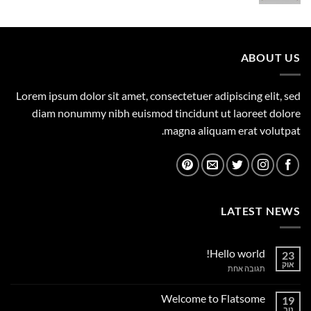
המקורי
הנוכחי
היה:
הוא:
1,149.00 ₪.
1,500.00 ₪.
ABOUT US
Lorem ipsum dolor sit amet, consectetuer adipiscing elit, sed
diam nonummy nibh euismod tincidunt ut laoreet dolore
magna aliquam erat volutpat.
LATEST NEWS
Hello world!
23
אוק
על
תגובה אחת
Hello
world!
Welcome to Flatsome
19
נוב