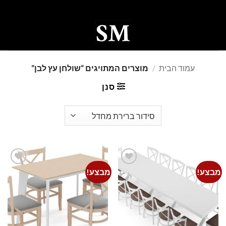
Ski
t
conten
0
עמוד הבית
/
מוצרים המתויגים “שולחן עץ לבן”
סנן
מבצע!
מבצע!
Add to
Add to
wishlist
wishlist