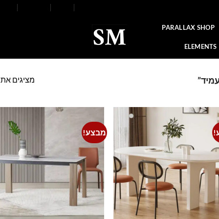
FAQ
Contact
Blog
Our Stores
About
PARALLAX SHOP
ELEMENTS
מציגים את כל ⁦5⁩ הת
עמיד”
!
מבצע!
o
Add to
t
wishlist