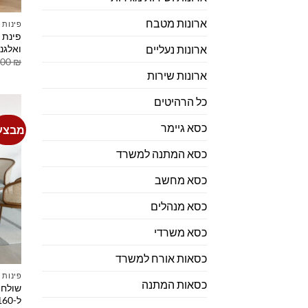
ארונות מטבח
פינות 
פינת 
ואלגנ
ארונות נעליים
.00
₪
ארונות שירות
כל הרהיטים
כסא גיימר
מבצע
כסא המתנה למשרד
כסא מחשב
כסא מנהלים
כסא משרדי
כסאות אורח למשרד
פינות 
כסאות המתנה
ל-160 ס"מ מעץ ומתכת