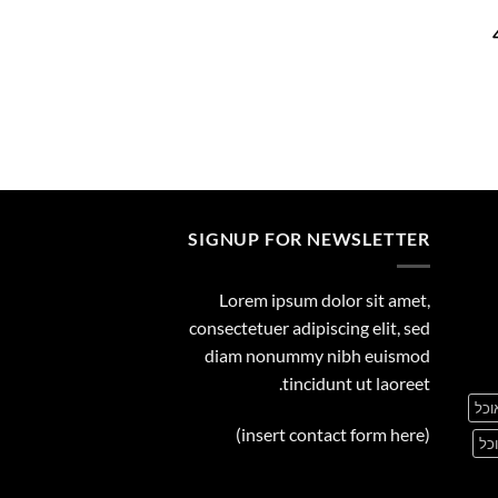
29.00
המחיר
הנוכחי
הוא:
455.00 ₪.
SIGNUP FOR NEWSLETTER
Lorem ipsum dolor sit amet,
consectetuer adipiscing elit, sed
diam nonummy nibh euismod
tincidunt ut laoreet.
וכל
(insert contact form here)
כל