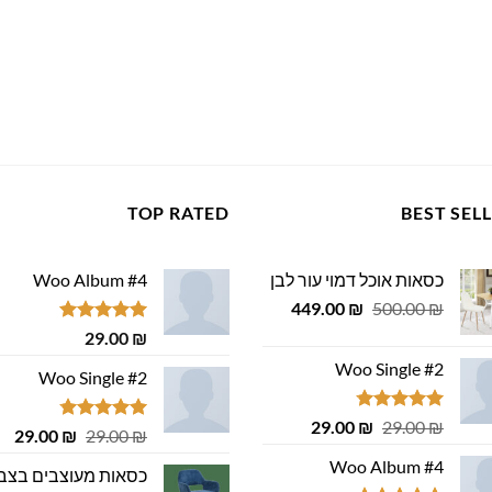
TOP RATED
BEST SEL
כסאות אוכל דמוי עור לבן
Woo Album #4
המחיר
המחיר
449.00
₪
500.00
₪
המקורי
הנוכחי
דורג
5.00
29.00
₪
היה:
הוא:
מתוך 5
Woo Single #2
449.00 ₪.
500.00 ₪.
Woo Single #2
דורג
4.75
המחיר
המחיר
29.00
₪
29.00
₪
דורג
4.75
המחיר
המ
29.00
₪
29.00
₪
מתוך 5
המקורי
הנוכחי
מתוך 5
המקורי
הנ
Woo Album #4
היה:
הוא:
כסאות מעוצבים בצב
היה:
הוא