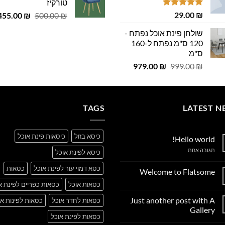
29.00 ₪.
29.00 ₪.
טורקיז
 ₪.
29.00 ₪.
דורג
5.00
₪
29.00
המחיר
455.00
₪
500.00
₪
מתוך 5
המקורי
שולחן פינת אוכל נפתח -
היה:
120 ס"מ נפתח ל-160
500.00 ₪.
ס"מ
המחיר
המחיר
979.00
₪
999.00
₪
המקורי
הנוכחי
היה:
הוא:
979.00 ₪.
999.00 ₪.
TAGS
LATEST N
כיסא בזול
כיסאות פינת אוכל
Hello world!
על
תגובה אחת
כיסא לפינת אוכל
Hello
world!
כסא דמוי עור לפינת אוכל
כסאות
Welcome to Flatsome
אין
כסאות אוכל
כסאות כפריים לפינת א
תגובות
על
Just another post with A
כסאות לחדר אוכל
כסאות לפינות או
Welcome
to
Gallery
Flatsome
כסאות לפינת אוכל
אין