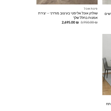
פינות אוכל
שולחן אוכל אליפטי בעיצוב מודרני – יצירת
רשים
אמנות בחלל שלך
המחיר
המחיר
2,695.00
₪
3,950.00
₪
המקורי
הנוכחי
היה:
הוא:
2,695.00 ₪.
3,950.00 ₪.
Add t
wishlis
12 ס"מ נפתח