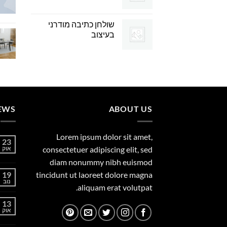
שולחן כתיבה מודרני
בעיצוב
EWS
ABOUT US
Lorem ipsum dolor sit amet,
23
consectetuer adipiscing elit, sed
אוק
diam nonummy nibh euismod
19
tincidunt ut laoreet dolore magna
נוב
aliquam erat volutpat.
13
אוק