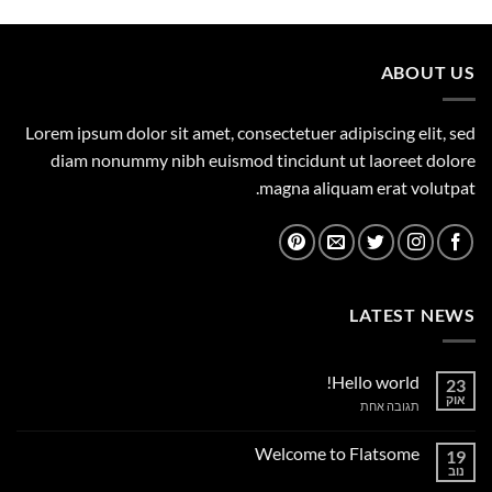
היה:
הוא:
455.00 ₪.
500.00 ₪.
ABOUT US
Lorem ipsum dolor sit amet, consectetuer adipiscing elit, sed
diam nonummy nibh euismod tincidunt ut laoreet dolore
magna aliquam erat volutpat.
LATEST NEWS
Hello world!
23
אוק
על
תגובה אחת
Hello
world!
Welcome to Flatsome
19
נוב
אין
תגובות