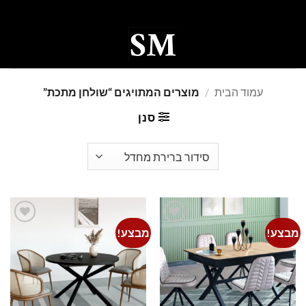
Ski
t
conten
0
עמוד הבית
/
מוצרים המתויגים “שולחן מתכת”
סנן
מבצע!
מבצע!
Add to
Add to
wishlist
wishlist