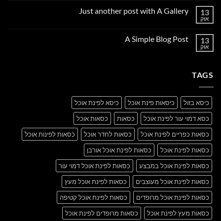
על
Just another post with A Gallery
13
Welcome
to
אוק
אין
Flatsome
תגובות
על
A Simple Blog Post
13
Just
another
אוק
אין
post
תגובות
with
על
A
A
Gallery
TAGS
Simple
Blog
Post
כיסא בזול
כיסאות פינת אוכל
כיסא לפינת אוכל
כסא דמוי עור לפינת אוכל
כסאות
כסאות אוכל
כסאות כפריים לפינת אוכל
כסאות לחדר אוכל
כסאות לפינות אוכל
כסאות לפינת אוכל
כסאות לפינת אוכל אורבן
כסאות לפינת אוכל במבצע
כסאות לפינת אוכל דמוי עור
כסאות לפינת אוכל מעוצבים
כסאות לפינת אוכל מעץ
כסאות לפינת אוכל מרופדים
כסאות לפינת אוכל קטיפה
כסאות מעץ לפינת אוכל
כסאות מרופדים לפינת אוכל