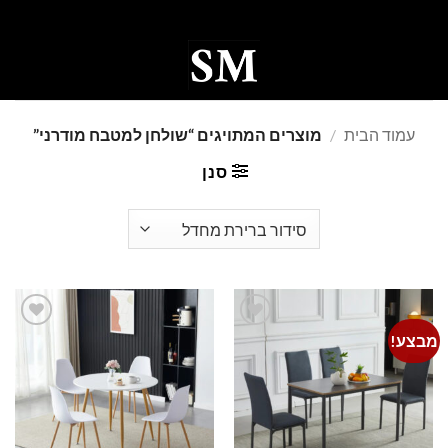
Ski
t
conten
0
עמוד הבית
/
מוצרים המתויגים “שולחן למטבח מודרני”
סנן
מבצע!
Add to
Add to
wishlist
wishlist