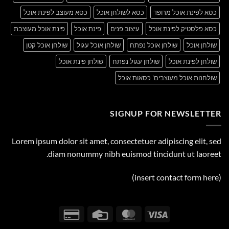
כסא לפינת אוכל מרופד
כסא לשולחן אוכל
כסא מעוצב לפינת אוכל
כסא פלסטיק לפינת אוכל
עיצוב פנים
פינת אוכל
פינת אוכל מעוצבת
שולחן אוכל
שולחן אוכל נפתח
שולחן אוכל עגול
שולחן אוכל קטן
שולחן לפינת אוכל
שולחן עגול נפתח
שולחן פינת אוכל
שולחנות אוכל מעוצבים' כסאות אוכל
SIGNUP FOR NEWSLETTER
Lorem ipsum dolor sit amet, consectetuer adipiscing elit, sed
diam nonummy nibh euismod tincidunt ut laoreet.
(insert contact form here)
Credit
Credit
MasterCard
Visa
Card
Card