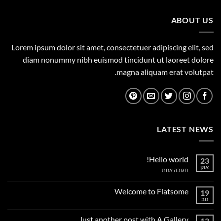
449.00 ₪.
500.00 ₪.
ABOUT US
Lorem ipsum dolor sit amet, consectetuer adipiscing elit, sed
diam nonummy nibh euismod tincidunt ut laoreet dolore
magna aliquam erat volutpat.
LATEST NEWS
Hello world!
23
אוק
על
תגובה אחת
Hello
world!
Welcome to Flatsome
19
נוב
אין
תגובות
על
Just another post with A Gallery
13
Welcome