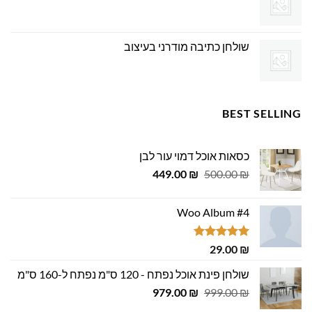
שולחן כתיבה מודרני בעיצוב
BEST SELLING
כסאות אוכל דמוי עור לבן
המחיר
המחיר
449.00
₪
500.00
₪
המקורי
הנוכחי
היה:
הוא:
Woo Album #4
449.00 ₪.
500.00 ₪.
דורג
5.00
29.00
₪
מתוך 5
שולחן פינת אוכל נפתח - 120 ס"מ נפתח ל-160 ס"מ
המחיר
המחיר
979.00
₪
999.00
₪
המקורי
הנוכחי