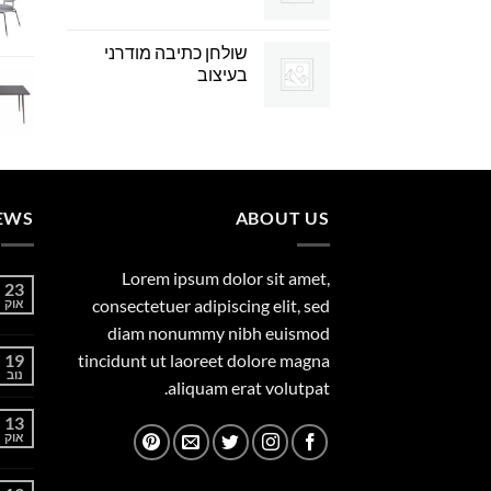
שולחן כתיבה מודרני
בעיצוב
EWS
ABOUT US
Lorem ipsum dolor sit amet,
23
consectetuer adipiscing elit, sed
אוק
diam nonummy nibh euismod
19
tincidunt ut laoreet dolore magna
נוב
aliquam erat volutpat.
13
אוק