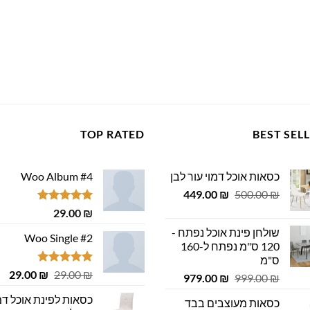
TOP RATED
BEST SEL
כסאות אוכל דמוי עור לבן
Woo Album #4
המחיר
המחיר
449.00
₪
500.00
₪
המקורי
הנוכחי
דורג
5.00
29.00
₪
היה:
הוא:
מתוך 5
שולחן פינת אוכל נפתח -
449.00 ₪.
500.00 ₪.
Woo Single #2
120 ס"מ נפתח ל-160
ס"מ
דורג
4.75
המחיר
המ
29.00
₪
29.00
₪
המחיר
המחיר
979.00
₪
999.00
₪
מתוך 5
המקורי
הנ
המקורי
הנוכחי
כסאות לפינת אוכל דמ
כסאות מעוצבים בבד
היה:
הוא
היה:
הוא: