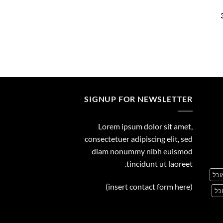
29.00
המחיר
הנוכחי
הוא:
359.00 ₪.
SIGNUP FOR NEWSLETTER
Lorem ipsum dolor sit amet,
consectetuer adipiscing elit, sed
diam nonummy nibh euismod
tincidunt ut laoreet.
וכל
(insert contact form here)
כל