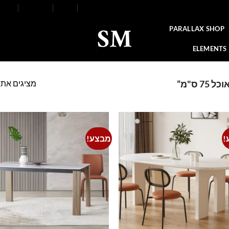
FAQ
Contact
Blog
Our Stores
About
PARALLAX SHOP
ELEMENTS
מציגים את כל ⁦3⁩ הת
 ס"מ”
!
מבצע!
o
Add to
t
wishlist