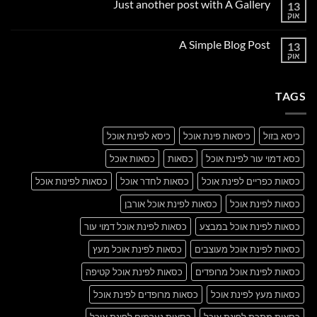
Just another post with A Gallery
13
Welcome
to
אוק
אין
Flatsome
תגובות
על
A Simple Blog Post
13
Just
another
אוק
אין
post
תגובות
with
על
A
A
Gallery
TAGS
Simple
Blog
Post
כיסא בזול
כיסאות פינת אוכל
כיסא לפינת אוכל
כסא דמוי עור לפינת אוכל
כסאות
כסאות אוכל
כסאות כפריים לפינת אוכל
כסאות לחדר אוכל
כסאות לפינות אוכל
כסאות לפינת אוכל
כסאות לפינת אוכל אורבן
כסאות לפינת אוכל במבצע
כסאות לפינת אוכל דמוי עור
כסאות לפינת אוכל מעוצבים
כסאות לפינת אוכל מעץ
כסאות לפינת אוכל מרופדים
כסאות לפינת אוכל קטיפה
כסאות מעץ לפינת אוכל
כסאות מרופדים לפינת אוכל
כסאות מתכת לפינת אוכל
כסאות נערמים לפינת אוכל