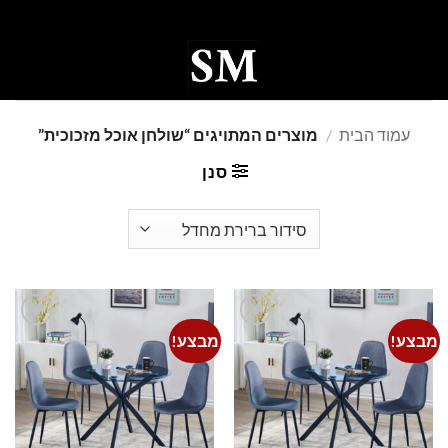
Ski
t
conten
0
עמוד הבית
/
מוצרים המתויגים “שולחן אוכל מזכוכית”
סנן
מבצע!
מבצע!
Add to
Add to
wishlist
wishlist