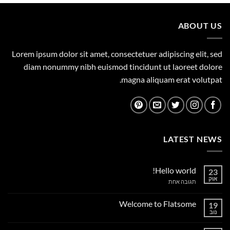
היה:
הוא:
1,699.00 ₪.
1,749.00 ₪.
ABOUT US
Lorem ipsum dolor sit amet, consectetuer adipiscing elit, sed
diam nonummy nibh euismod tincidunt ut laoreet dolore
magna aliquam erat volutpat.
LATEST NEWS
Hello world!
23
אוק
על
תגובה אחת
Hello
world!
Welcome to Flatsome
19
נוב
אין
תגובות
על