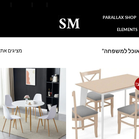
FAQ
Contact
Blog
Our Stores
About
PARALLAX SHOP
ELEMENTS
מציגים את כל ⁦2⁩ הת
 אוכל למשפחה”
!
o
Add to
t
wishlist