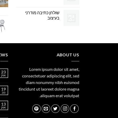
שולחן כתיבה מודרני
בעיצוב
EWS
ABOUT US
Lorem ipsum dolor sit amet,
23
consectetuer adipiscing elit, sed
אוק
diam nonummy nibh euismod
19
tincidunt ut laoreet dolore magna
נוב
aliquam erat volutpat.
13
אוק