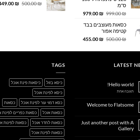
המחיר
 ₪.
449.00
29.00 ₪.
₪
500.00
₪
ס"מ
המקורי
המחיר
המחיר
979.00
₪
999.00
₪
היה:
המקורי
הנוכחי
500.00 ₪.
כסאות מעוצבים בבד
היה:
הוא:
קטיפה אפור
979.00 ₪.
999.00 ₪.
המחיר
המחיר
455.00
₪
500.00
₪
המקורי
הנוכחי
היה:
הוא:
455.00 ₪.
500.00 ₪.
TAGS
LATEST N
כיסא בזול
כיסאות פינת אוכל
Hello world!
על
תגובה אחת
כיסא לפינת אוכל
Hello
world!
כסא דמוי עור לפינת אוכל
כסאות
Welcome to Flatsome
אין
כסאות אוכל
כסאות כפריים לפינת א
תגובות
על
Just another post with A
כסאות לחדר אוכל
כסאות לפינות או
Welcome
to
Gallery
Flatsome
כסאות לפינת אוכל
אין
תגובות