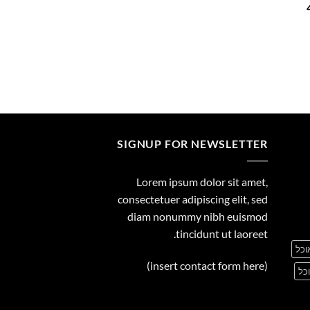
המחיר
29.00
הנוכחי
הוא:
449.00 ₪.
SIGNUP FOR NEWSLETTER
Lorem ipsum dolor sit amet,
consectetuer adipiscing elit, sed
diam nonummy nibh euismod
tincidunt ut laoreet.
וכל
(insert contact form here)
כל