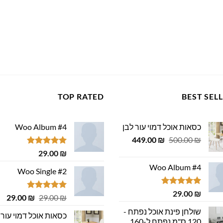
TOP RATED
BEST SEL
כסאות אוכל דמוי עור לבן
Woo Album #4
המחיר
המחיר
449.00
₪
500.00
₪
המקורי
הנוכחי
דורג
5.00
29.00
₪
היה:
הוא:
מתוך 5
Woo Album #4
449.00 ₪.
500.00 ₪.
Woo Single #2
דורג
5.00
29.00
₪
דורג
4.75
המחיר
המ
29.00
₪
29.00
₪
מתוך 5
מתוך 5
המקורי
הנ
שולחן פינת אוכל נפתח -
כסאות אוכל דמוי עור 
היה:
הוא
120 ס"מ נפתח ל-160