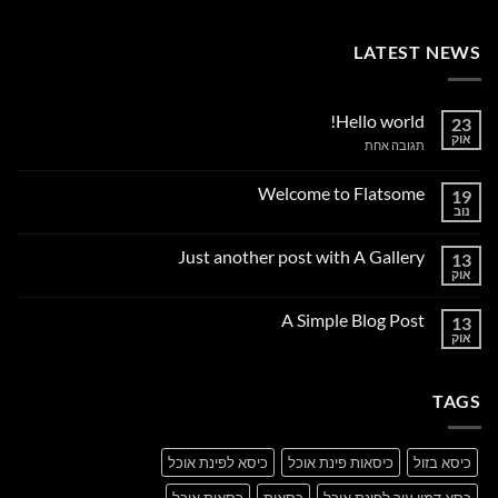
LATEST NEWS
Hello world!
23
אוק
על
תגובה אחת
Hello
world!
Welcome to Flatsome
19
נוב
אין
תגובות
על
Just another post with A Gallery
13
Welcome
to
אוק
אין
Flatsome
תגובות
על
A Simple Blog Post
13
Just
another
אוק
אין
post
תגובות
with
על
A
A
Gallery
TAGS
Simple
Blog
Post
כיסא בזול
כיסאות פינת אוכל
כיסא לפינת אוכל