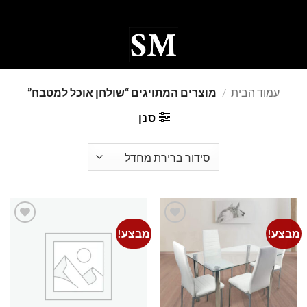
Ski
t
conten
0
עמוד הבית
/
מוצרים המתויגים “שולחן אוכל למטבח”
סנן
מבצע!
מבצע!
Add to
Add to
wishlist
wishlist