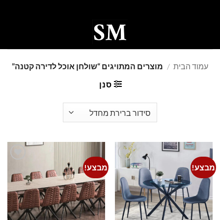
Ski
t
conten
0
עמוד הבית
/
מוצרים המתויגים “שולחן אוכל לדירה קטנה”
סנן
מבצע!
מבצע!
Add to
Add to
wishlist
wishlist