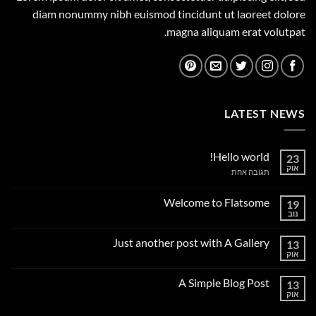
diam nonummy nibh euismod tincidunt ut laoreet dolore
magna aliquam erat volutpat.
LATEST NEWS
Hello world!
23
אוק
על
תגובה אחת
Hello
world!
Welcome to Flatsome
19
נוב
אין
תגובות
על
Just another post with A Gallery
13
Welcome
to
אוק
אין
Flatsome
תגובות
על
A Simple Blog Post
13
Just
another
אוק
אין
post
תגובות
with
על