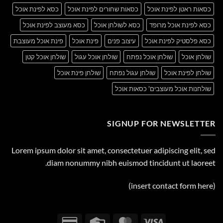
כסאות ראטן לפינת אוכל
כסאות שחורים לפינת אוכל
כסא לפינת אוכל
כסא לפינת אוכל מרופד
כסא לשולחן אוכל
כסא מעוצב לפינת אוכל
כסא פלסטיק לפינת אוכל
עיצוב פנים
פינת אוכל
פינת אוכל מעוצבת
שולחן אוכל
שולחן אוכל נפתח
שולחן אוכל עגול
שולחן אוכל קטן
שולחן לפינת אוכל
שולחן עגול נפתח
שולחן פינת אוכל
שולחנות אוכל מעוצבים' כסאות אוכל
SIGNUP FOR NEWSLETTER
Lorem ipsum dolor sit amet, consectetuer adipiscing elit, sed
diam nonummy nibh euismod tincidunt ut laoreet.
(insert contact form here)
Credit
Credit
MasterCard
Visa