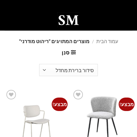
Ski
t
conten
0
עמוד הבית
/
מוצרים המתויגים “ריהוט מודרני”
סנן
מבצע!
מבצע!
Add to
Add to
wishlist
wishlist