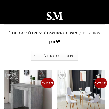
Ski
t
conten
0
עמוד הבית
/
מוצרים המתויגים “רהיטים לדירה קטנה”
סנן
מבצע!
מבצע!
Add to
Add to
wishlist
wishlist