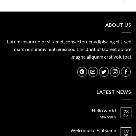
המקורי
הנוכחי
היה:
הוא:
359.00 ₪.
450.00 ₪.
ABOUT US
Lorem ipsum dolor sit amet, consectetuer adipiscing elit, sed
diam nonummy nibh euismod tincidunt ut laoreet dolore
magna aliquam erat volutpat.
LATEST NEWS
Hello world!
23
אוק
על
תגובה אחת
Hello
world!
Welcome to Flatsome
19
נוב