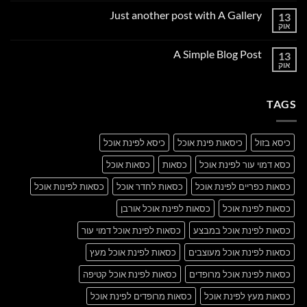
על
Just another post with A Gallery
13
Welcome
to
אוק
אין
Flatsome
תגובות
על
A Simple Blog Post
13
Just
another
אוק
אין
post
תגובות
with
על
A
A
Gallery
TAGS
Simple
Blog
Post
כיסא בזול
כיסאות פינת אוכל
כיסא לפינת אוכל
כסא דמוי עור לפינת אוכל
כסאות
כסאות אוכל
כסאות כפריים לפינת אוכל
כסאות לחדר אוכל
כסאות לפינות אוכל
כסאות לפינת אוכל
כסאות לפינת אוכל אורבן
כסאות לפינת אוכל במבצע
כסאות לפינת אוכל דמוי עור
כסאות לפינת אוכל מעוצבים
כסאות לפינת אוכל מעץ
כסאות לפינת אוכל מרופדים
כסאות לפינת אוכל קטיפה
כסאות מעץ לפינת אוכל
כסאות מרופדים לפינת אוכל