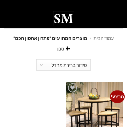
Ski
t
conten
0
עמוד הבית
/
מוצרים המתויגים “פתרון אחסון חכם”
סנן
מבצע!
Add to
wishlist