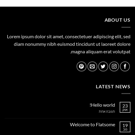
היה:
הוא:
1,149.00 ₪.
1,500.00 ₪.
ABOUT US
Lorem ipsum dolor sit amet, consectetuer adipiscing elit, sed
diam nonummy nibh euismod tincidunt ut laoreet dolore
magna aliquam erat volutpat.
LATEST NEWS
Hello world!
23
אוק
על
תגובה אחת
Hello
world!
Welcome to Flatsome
19
נוב
אין
תגובות