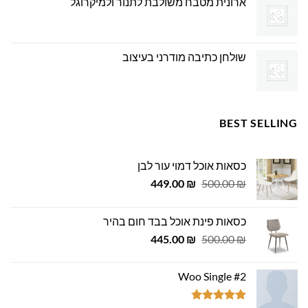
ארונית מטבח משולבת לתנור ולמיקרוגל
שולחן כתיבה מודרני בעיצוב
BEST SELLING
כסאות אוכל דמוי עור לבן
המחיר
המחיר
449.00
₪
500.00
₪
המקורי
הנוכחי
היה:
הוא:
כסאות פינת אוכל בבד חום בהיר
449.00 ₪.
500.00 ₪.
המחיר
המחיר
445.00
₪
500.00
₪
המקורי
הנוכחי
היה:
הוא:
Woo Single #2
445.00 ₪.
500.00 ₪.