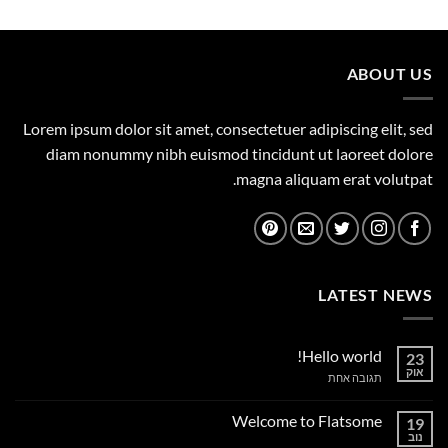
היה:
הוא:
449.00 ₪.
500.00 ₪.
ABOUT US
Lorem ipsum dolor sit amet, consectetuer adipiscing elit, sed
diam nonummy nibh euismod tincidunt ut laoreet dolore
magna aliquam erat volutpat.
LATEST NEWS
Hello world!
23
אוק
על
תגובה אחת
Hello
world!
Welcome to Flatsome
19
נוב
אין