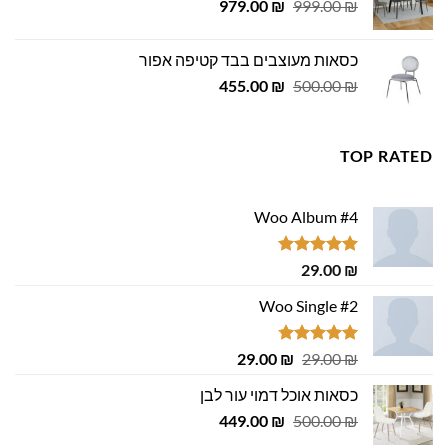
המחיר
המחיר
979.00
₪
999.00
₪
המקורי
הנוכחי
היה:
הוא:
כסאות מעוצבים בבד קטיפה אפור
979.00 ₪.
999.00 ₪.
המחיר
המחיר
455.00
₪
500.00
₪
המקורי
הנוכחי
היה:
הוא:
455.00 ₪.
500.00 ₪.
TOP RATED
Woo Album #4
דורג
5.00
29.00
₪
מתוך 5
Woo Single #2
דורג
4.75
המחיר
המחיר
29.00
₪
29.00
₪
מתוך 5
המקורי
הנוכחי
כסאות אוכל דמוי עור לבן
היה:
הוא:
המחיר
המחיר
29.00 ₪.
449.00
29.00 ₪.
₪
500.00
₪
המקורי
הנוכחי