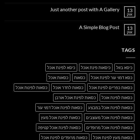
תגובות
על
Just another post with A Gallery
13
Welcome
to
אוק
אין
Flatsome
תגובות
על
A Simple Blog Post
13
Just
another
אוק
אין
post
תגובות
with
על
A
A
Gallery
TAGS
Simple
Blog
Post
כיסא בזול
כיסאות פינת אוכל
כיסא לפינת אוכל
כסא דמוי עור לפינת אוכל
כסאות
כסאות אוכל
כסאות כפריים לפינת אוכל
כסאות לחדר אוכל
כסאות לפינות אוכל
כסאות לפינת אוכל
כסאות לפינת אוכל אורבן
כסאות לפינת אוכל במבצע
כסאות לפינת אוכל דמוי עור
כסאות לפינת אוכל מעוצבים
כסאות לפינת אוכל מעץ
כסאות לפינת אוכל מרופדים
כסאות לפינת אוכל קטיפה
כסאות מעץ לפינת אוכל
כסאות מרופדים לפינת אוכל