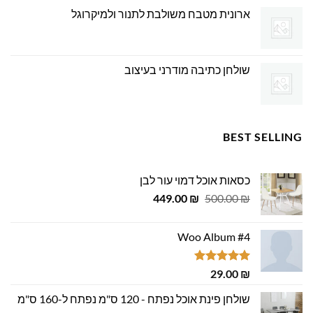
ארונית מטבח משולבת לתנור ולמיקרוגל
שולחן כתיבה מודרני בעיצוב
BEST SELLING
כסאות אוכל דמוי עור לבן
המחיר
המחיר
449.00
₪
500.00
₪
המקורי
הנוכחי
היה:
הוא:
Woo Album #4
449.00 ₪.
500.00 ₪.
דורג
5.00
29.00
₪
מתוך 5
שולחן פינת אוכל נפתח - 120 ס"מ נפתח ל-160 ס"מ