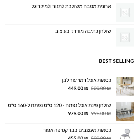
ארונית מטבח משולבת לתנור ולמיקרוגל
שולחן כתיבה מודרני בעיצוב
BEST SELLING
כסאות אוכל דמוי עור לבן
המחיר
המחיר
449.00
₪
500.00
₪
המקורי
הנוכחי
היה:
הוא:
שולחן פינת אוכל נפתח - 120 ס"מ נפתח ל-160 ס"מ
449.00 ₪.
500.00 ₪.
המחיר
המחיר
979.00
₪
999.00
₪
המקורי
הנוכחי
היה:
הוא:
כסאות מעוצבים בבד קטיפה אפור
979.00 ₪.
999.00 ₪.
המחיר
המחיר
455.00
₪
500.00
₪