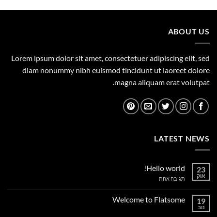
היה:
הוא:
359.00 ₪.
450.00 ₪.
ABOUT US
Lorem ipsum dolor sit amet, consectetuer adipiscing elit, sed
diam nonummy nibh euismod tincidunt ut laoreet dolore
magna aliquam erat volutpat.
LATEST NEWS
Hello world!
23
אוק
על
תגובה אחת
Hello
world!
Welcome to Flatsome
19
נוב
אין
תגובות