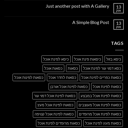
על
Just another post with A Gallery
13
Welcome
to
אוק
אין
Flatsome
תגובות
על
A Simple Blog Post
13
Just
another
אוק
אין
post
תגובות
with
על
A
A
Gallery
TAGS
Simple
Blog
Post
כיסא בזול
כיסאות פינת אוכל
כיסא לפינת אוכל
כסא דמוי עור לפינת אוכל
כסאות
כסאות אוכל
כסאות כפריים לפינת אוכל
כסאות לחדר אוכל
כסאות לפינות אוכל
כסאות לפינת אוכל
כסאות לפינת אוכל אורבן
כסאות לפינת אוכל במבצע
כסאות לפינת אוכל דמוי עור
כסאות לפינת אוכל מעוצבים
כסאות לפינת אוכל מעץ
כסאות לפינת אוכל מרופדים
כסאות לפינת אוכל קטיפה
כסאות מעץ לפינת אוכל
כסאות מרופדים לפינת אוכל