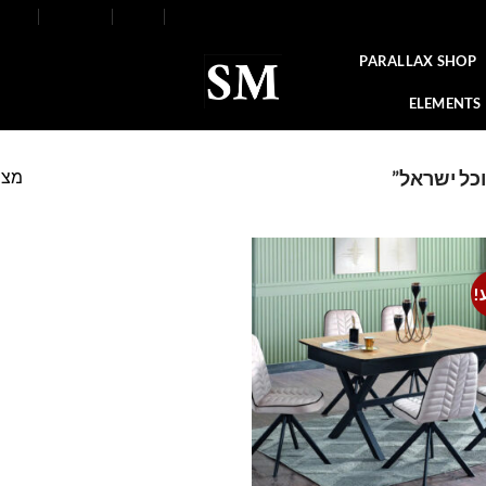
FAQ
Contact
Blog
Our Stores
About
PARALLAX SHOP
ELEMENTS
מצי
כל ישראל”
!
Add to
wishlist