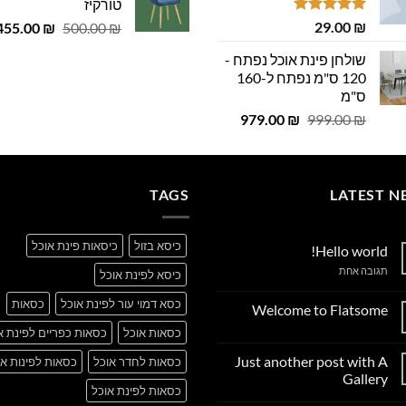
29.00 ₪.
29.00 ₪.
טורקיז
 ₪.
29.00 ₪.
דורג
5.00
₪
29.00
המחיר
455.00
₪
500.00
₪
מתוך 5
המקורי
שולחן פינת אוכל נפתח -
היה:
120 ס"מ נפתח ל-160
500.00 ₪.
ס"מ
המחיר
המחיר
979.00
₪
999.00
₪
המקורי
הנוכחי
היה:
הוא:
979.00 ₪.
999.00 ₪.
TAGS
LATEST N
כיסא בזול
כיסאות פינת אוכל
Hello world!
על
תגובה אחת
כיסא לפינת אוכל
Hello
world!
כסא דמוי עור לפינת אוכל
כסאות
Welcome to Flatsome
אין
כסאות אוכל
כסאות כפריים לפינת א
תגובות
על
Just another post with A
כסאות לחדר אוכל
כסאות לפינות או
Welcome
to
Gallery
Flatsome
כסאות לפינת אוכל
אין