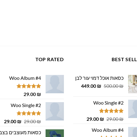
TOP RATED
BEST SEL
כסאות אוכל דמוי עור לבן
Woo Album #4
המחיר
המחיר
449.00
₪
500.00
₪
המקורי
הנוכחי
דורג
5.00
29.00
₪
היה:
הוא:
מתוך 5
Woo Single #2
449.00 ₪.
500.00 ₪.
Woo Single #2
דורג
4.75
המחיר
המחיר
29.00
₪
29.00
₪
דורג
4.75
המחיר
המ
29.00
₪
29.00
₪
מתוך 5
המקורי
הנוכחי
מתוך 5
המקורי
הנ
Woo Album #4
היה:
הוא:
כסאות מעוצבים בצב
היה:
הוא