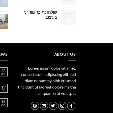
שולחן כתיבה מודרני
בעיצוב
EWS
ABOUT US
Lorem ipsum dolor sit amet,
23
consectetuer adipiscing elit, sed
אוק
diam nonummy nibh euismod
19
tincidunt ut laoreet dolore magna
נוב
aliquam erat volutpat.
13
אוק