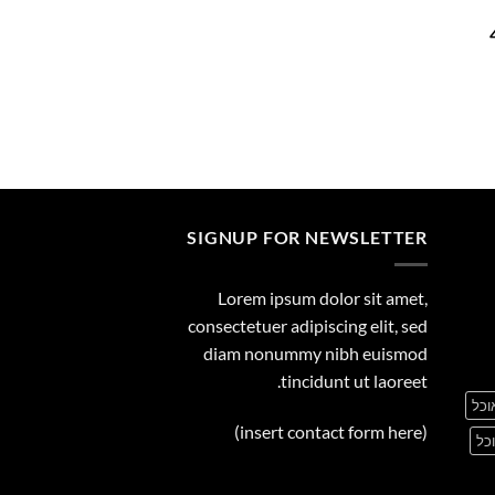
29.00
המחיר
הנוכחי
הוא:
455.00 ₪.
SIGNUP FOR NEWSLETTER
Lorem ipsum dolor sit amet,
consectetuer adipiscing elit, sed
diam nonummy nibh euismod
tincidunt ut laoreet.
וכל
(insert contact form here)
כל