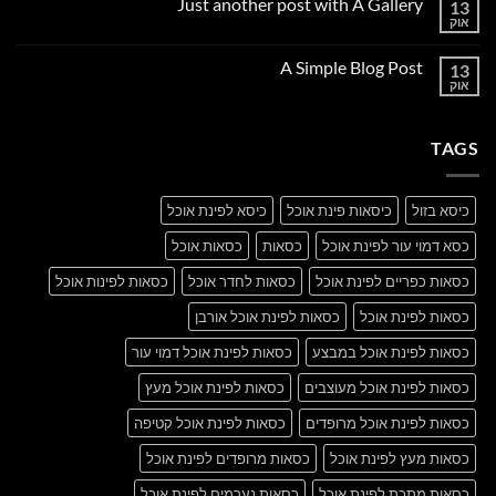
Just another post with A Gallery
13
Welcome
to
אוק
אין
Flatsome
תגובות
על
A Simple Blog Post
13
Just
another
אוק
אין
post
תגובות
with
על
A
A
Gallery
TAGS
Simple
Blog
Post
כיסא בזול
כיסאות פינת אוכל
כיסא לפינת אוכל
כסא דמוי עור לפינת אוכל
כסאות
כסאות אוכל
כסאות כפריים לפינת אוכל
כסאות לחדר אוכל
כסאות לפינות אוכל
כסאות לפינת אוכל
כסאות לפינת אוכל אורבן
כסאות לפינת אוכל במבצע
כסאות לפינת אוכל דמוי עור
כסאות לפינת אוכל מעוצבים
כסאות לפינת אוכל מעץ
כסאות לפינת אוכל מרופדים
כסאות לפינת אוכל קטיפה
כסאות מעץ לפינת אוכל
כסאות מרופדים לפינת אוכל
כסאות מתכת לפינת אוכל
כסאות נערמים לפינת אוכל