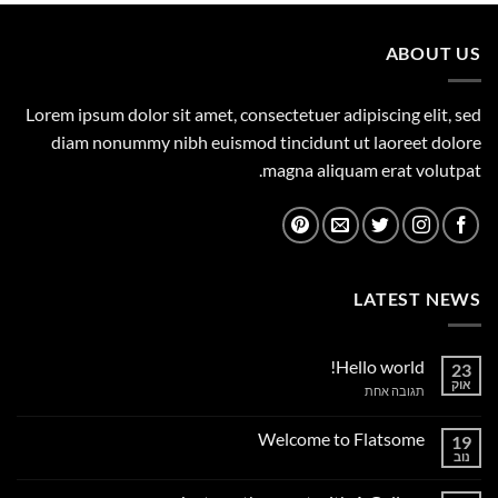
359.00 ₪.
450.00 ₪.
ABOUT US
Lorem ipsum dolor sit amet, consectetuer adipiscing elit, sed
diam nonummy nibh euismod tincidunt ut laoreet dolore
magna aliquam erat volutpat.
LATEST NEWS
Hello world!
23
אוק
על
תגובה אחת
Hello
world!
Welcome to Flatsome
19
נוב
אין
תגובות
על