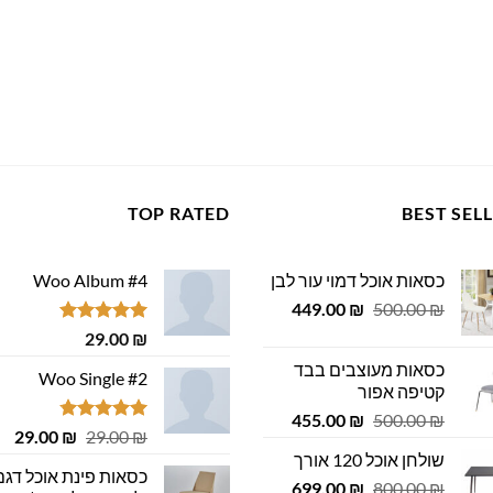
TOP RATED
BEST SEL
כסאות אוכל דמוי עור לבן
Woo Album #4
המחיר
המחיר
449.00
₪
500.00
₪
המקורי
הנוכחי
דורג
5.00
29.00
₪
היה:
הוא:
מתוך 5
כסאות מעוצבים בבד
449.00 ₪.
500.00 ₪.
Woo Single #2
קטיפה אפור
המחיר
המחיר
455.00
₪
500.00
₪
דורג
4.75
המחיר
המ
29.00
₪
29.00
₪
המקורי
הנוכחי
מתוך 5
המקורי
הנ
שולחן אוכל 120 אורך
היה:
הוא:
כסאות פינת אוכל דגם
היה:
הוא
המחיר
המחיר
455.00 ₪.
699.00
500.00 ₪.
₪
800.00
₪