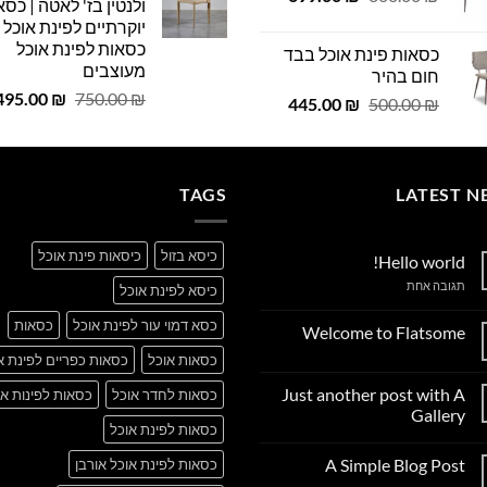
ולנטין בז' לאטה | כסא
 ₪.
29.00 ₪.
המקורי
הנוכחי
יוקרתיים לפינת אוכל |
היה:
הוא:
כסאות לפינת אוכל
כסאות פינת אוכל בבד
699.00 ₪.
800.00 ₪.
מעוצבים
חום בהיר
המחיר
495.00
₪
750.00
₪
המחיר
המחיר
445.00
₪
500.00
₪
המקורי
המקורי
הנוכחי
היה:
היה:
הוא:
750.00 ₪.
445.00 ₪.
500.00 ₪.
TAGS
LATEST N
כיסא בזול
כיסאות פינת אוכל
Hello world!
על
תגובה אחת
כיסא לפינת אוכל
Hello
world!
כסא דמוי עור לפינת אוכל
כסאות
Welcome to Flatsome
אין
כסאות אוכל
כסאות כפריים לפינת א
תגובות
על
Just another post with A
כסאות לחדר אוכל
כסאות לפינות או
Welcome
to
Gallery
Flatsome
כסאות לפינת אוכל
אין
תגובות
A Simple Blog Post
כסאות לפינת אוכל אורבן
על
Just