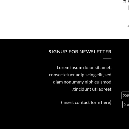
ות
29.00
המחיר
הנוכחי
הוא:
495.00 ₪.
SIGNUP FOR NEWSLETTER
Lorem ipsum dolor sit amet,
consectetuer adipiscing elit, sed
diam nonummy nibh euismod
tincidunt ut laoreet.
וכל
(insert contact form here)
כל