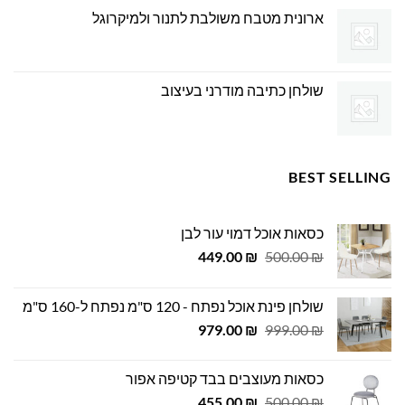
ארונית מטבח משולבת לתנור ולמיקרוגל
שולחן כתיבה מודרני בעיצוב
BEST SELLING
כסאות אוכל דמוי עור לבן
המחיר
המחיר
449.00
₪
500.00
₪
המקורי
הנוכחי
היה:
הוא:
שולחן פינת אוכל נפתח - 120 ס"מ נפתח ל-160 ס"מ
449.00 ₪.
500.00 ₪.
המחיר
המחיר
979.00
₪
999.00
₪
המקורי
הנוכחי
היה:
הוא:
כסאות מעוצבים בבד קטיפה אפור
979.00 ₪.
999.00 ₪.
המחיר
המחיר
455.00
₪
500.00
₪