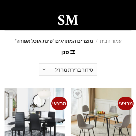
Ski
t
conten
0
עמוד הבית
/
מוצרים המתויגים “פינת אוכל אפורה”
סנן
מבצע!
מבצע!
Add to
Add to
wishlist
wishlist