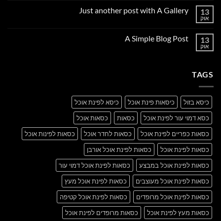
על
Just another post with A Gallery
13
Welcome
to
אוק
אין
Flatsome
תגובות
על
A Simple Blog Post
13
Just
another
אוק
אין
post
תגובות
with
על
A
A
Gallery
TAGS
Simple
Blog
Post
כיסא בזול
כיסאות פינת אוכל
כיסא לפינת אוכל
כסא דמוי עור לפינת אוכל
כסאות
כסאות אוכל
כסאות כפריים לפינת אוכל
כסאות לחדר אוכל
כסאות לפינות אוכל
כסאות לפינת אוכל
כסאות לפינת אוכל אורבן
כסאות לפינת אוכל במבצע
כסאות לפינת אוכל דמוי עור
כסאות לפינת אוכל מעוצבים
כסאות לפינת אוכל מעץ
כסאות לפינת אוכל מרופדים
כסאות לפינת אוכל קטיפה
כסאות מעץ לפינת אוכל
כסאות מרופדים לפינת אוכל