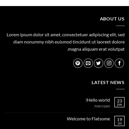
היה:
הוא:
359.00 ₪.
450.00 ₪.
ABOUT US
Lorem ipsum dolor sit amet, consectetuer adipiscing elit, sed
diam nonummy nibh euismod tincidunt ut laoreet dolore
magna aliquam erat volutpat.
LATEST NEWS
Hello world!
23
אוק
על
תגובה אחת
Hello
world!
Welcome to Flatsome
19
נוב
אין
תגובות