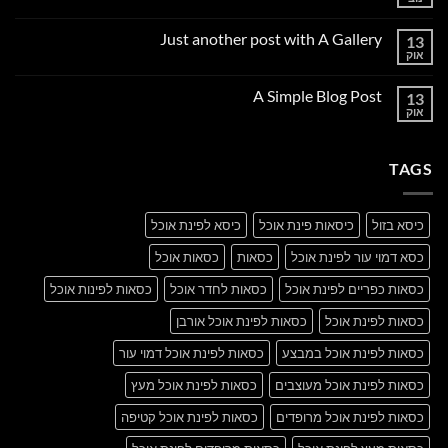
אין
תגובות
על
Just another post with A Gallery
13
Welcome
to
אוק
אין
Flatsome
תגובות
על
A Simple Blog Post
13
Just
another
אוק
אין
post
תגובות
with
על
A
A
Gallery
TAGS
Simple
Blog
Post
כיסא בזול
כיסאות פינת אוכל
כיסא לפינת אוכל
כסא דמוי עור לפינת אוכל
כסאות
כסאות אוכל
כסאות כפריים לפינת אוכל
כסאות לחדר אוכל
כסאות לפינות אוכל
כסאות לפינת אוכל
כסאות לפינת אוכל אורבן
כסאות לפינת אוכל במבצע
כסאות לפינת אוכל דמוי עור
כסאות לפינת אוכל מעוצבים
כסאות לפינת אוכל מעץ
כסאות לפינת אוכל מרופדים
כסאות לפינת אוכל קטיפה