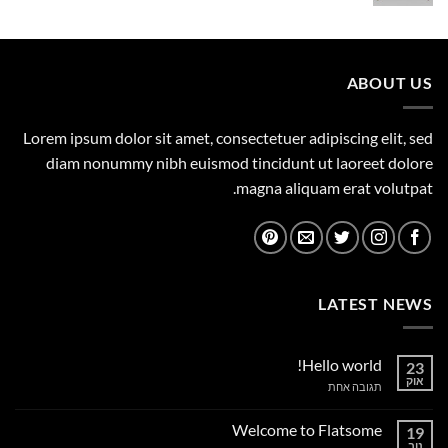
המקורי
הנוכחי
היה:
הוא:
1,149.00 ₪.
1,500.00 ₪.
ABOUT US
Lorem ipsum dolor sit amet, consectetuer adipiscing elit, sed
diam nonummy nibh euismod tincidunt ut laoreet dolore
magna aliquam erat volutpat.
LATEST NEWS
Hello world!
23
אוק
על
תגובה אחת
Hello
world!
Welcome to Flatsome
19
נוב