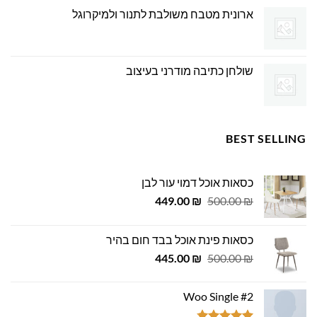
ארונית מטבח משולבת לתנור ולמיקרוגל
שולחן כתיבה מודרני בעיצוב
BEST SELLING
כסאות אוכל דמוי עור לבן
המחיר
המחיר
449.00
₪
500.00
₪
המקורי
הנוכחי
היה:
הוא:
כסאות פינת אוכל בבד חום בהיר
449.00 ₪.
500.00 ₪.
המחיר
המחיר
445.00
₪
500.00
₪
המקורי
הנוכחי
היה:
הוא:
Woo Single #2
445.00 ₪.
500.00 ₪.