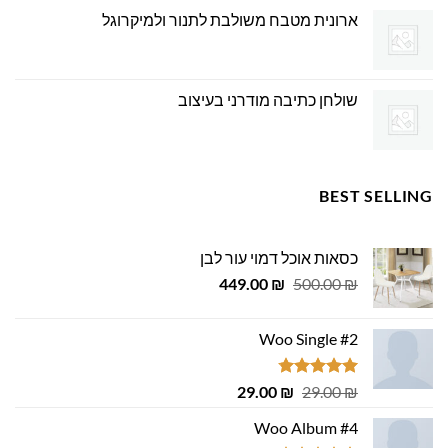
ארונית מטבח משולבת לתנור ולמיקרוגל
שולחן כתיבה מודרני בעיצוב
BEST SELLING
כסאות אוכל דמוי עור לבן
המחיר
המחיר
449.00
₪
500.00
₪
המקורי
הנוכחי
היה:
הוא:
Woo Single #2
449.00 ₪.
500.00 ₪.
דורג
4.75
המחיר
המחיר
29.00
₪
29.00
₪
מתוך 5
המקורי
הנוכחי
Woo Album #4
היה:
הוא: