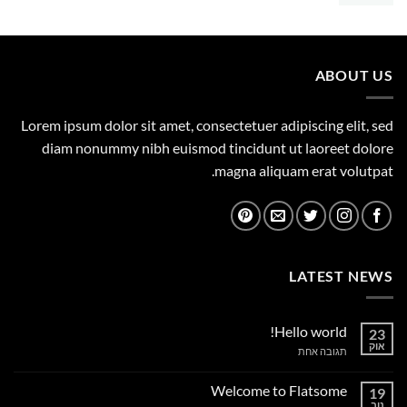
המקורי
הנוכחי
היה:
הוא:
375.00 ₪.
450.00 ₪.
ABOUT US
Lorem ipsum dolor sit amet, consectetuer adipiscing elit, sed
diam nonummy nibh euismod tincidunt ut laoreet dolore
magna aliquam erat volutpat.
LATEST NEWS
Hello world!
23
אוק
על
תגובה אחת
Hello
world!
Welcome to Flatsome
19
נוב