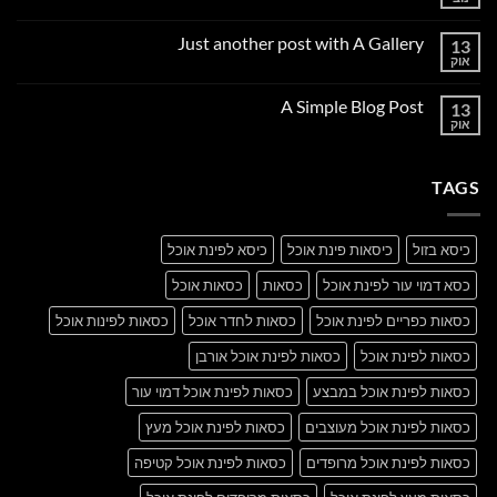
אין
תגובות
על
Just another post with A Gallery
13
Welcome
to
אוק
אין
Flatsome
תגובות
על
A Simple Blog Post
13
Just
another
אוק
אין
post
תגובות
with
על
A
A
Gallery
TAGS
Simple
Blog
Post
כיסא בזול
כיסאות פינת אוכל
כיסא לפינת אוכל
כסא דמוי עור לפינת אוכל
כסאות
כסאות אוכל
כסאות כפריים לפינת אוכל
כסאות לחדר אוכל
כסאות לפינות אוכל
כסאות לפינת אוכל
כסאות לפינת אוכל אורבן
כסאות לפינת אוכל במבצע
כסאות לפינת אוכל דמוי עור
כסאות לפינת אוכל מעוצבים
כסאות לפינת אוכל מעץ
כסאות לפינת אוכל מרופדים
כסאות לפינת אוכל קטיפה