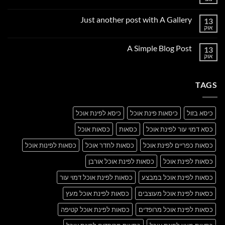
אין
תגובות
על
Just another post with A Gallery
13
Welcome
to
אוק
אין
Flatsome
תגובות
על
A Simple Blog Post
13
Just
another
אוק
אין
post
תגובות
with
על
A
A
Gallery
TAGS
Simple
Blog
Post
כיסא בזול
כיסאות פינת אוכל
כיסא לפינת אוכל
כסא דמוי עור לפינת אוכל
כסאות
כסאות אוכל
כסאות כפריים לפינת אוכל
כסאות לחדר אוכל
כסאות לפינות אוכל
כסאות לפינת אוכל
כסאות לפינת אוכל אורבן
כסאות לפינת אוכל במבצע
כסאות לפינת אוכל דמוי עור
כסאות לפינת אוכל מעוצבים
כסאות לפינת אוכל מעץ
כסאות לפינת אוכל מרופדים
כסאות לפינת אוכל קטיפה