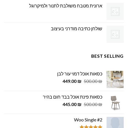
ארונית מטבח משולבת לתנור ולמיקרוגל
שולחן כתיבה מודרני בעיצוב
BEST SELLING
כסאות אוכל דמוי עור לבן
המחיר
המחיר
449.00
₪
500.00
₪
המקורי
הנוכחי
היה:
הוא:
כסאות פינת אוכל בבד חום בהיר
449.00 ₪.
500.00 ₪.
המחיר
המחיר
445.00
₪
500.00
₪
המקורי
הנוכחי
היה:
הוא:
Woo Single #2
445.00 ₪.
500.00 ₪.