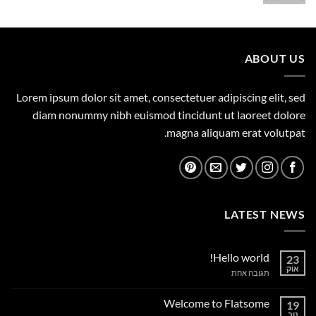
המקורי
הנוכחי
היה:
הוא:
1,149.00 ₪.
1,500.00 ₪.
ABOUT US
Lorem ipsum dolor sit amet, consectetuer adipiscing elit, sed
diam nonummy nibh euismod tincidunt ut laoreet dolore
magna aliquam erat volutpat.
LATEST NEWS
Hello world!
23
אוק
על
תגובה אחת
Hello
world!
Welcome to Flatsome
19
נוב