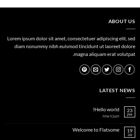
המקורי
הנוכחי
היה:
הוא:
1,249.00 ₪.
1,500.00 ₪.
ABOUT US
Lorem ipsum dolor sit amet, consectetuer adipiscing elit, sed
diam nonummy nibh euismod tincidunt ut laoreet dolore
magna aliquam erat volutpat.
LATEST NEWS
Hello world!
23
אוק
על
תגובה אחת
Hello
world!
Welcome to Flatsome
19
נוב
אין