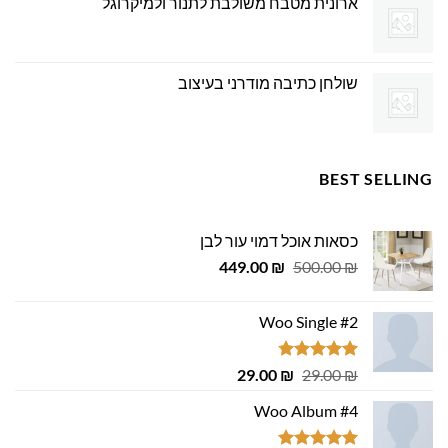
ארונית מטבח משולבת לתנור ולמיקרוגל
שולחן כתיבה מודרני בעיצוב
BEST SELLING
כסאות אוכל דמוי עור לבן
המחיר
המחיר
449.00
₪
500.00
₪
המקורי
הנוכחי
היה:
הוא:
Woo Single #2
449.00 ₪.
500.00 ₪.
דורג
4.75
המחיר
המחיר
29.00
₪
29.00
₪
מתוך 5
המקורי
הנוכחי
Woo Album #4
היה:
הוא:
29.00 ₪.
29.00 ₪.