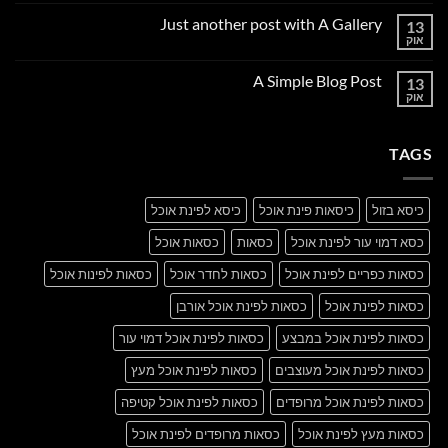
תגובות
על
Just another post with A Gallery
13
Welcome
to
אוק
אין
Flatsome
תגובות
על
A Simple Blog Post
13
Just
another
אוק
אין
post
תגובות
with
על
A
A
Gallery
TAGS
Simple
Blog
Post
כיסא בזול
כיסאות פינת אוכל
כיסא לפינת אוכל
כסא דמוי עור לפינת אוכל
כסאות
כסאות אוכל
כסאות כפריים לפינת אוכל
כסאות לחדר אוכל
כסאות לפינות אוכל
כסאות לפינת אוכל
כסאות לפינת אוכל אורבן
כסאות לפינת אוכל במבצע
כסאות לפינת אוכל דמוי עור
כסאות לפינת אוכל מעוצבים
כסאות לפינת אוכל מעץ
כסאות לפינת אוכל מרופדים
כסאות לפינת אוכל קטיפה
כסאות מעץ לפינת אוכל
כסאות מרופדים לפינת אוכל