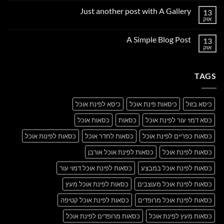
על
Just another post with A Gallery
13
Welcome
to
אוק
אין
Flatsome
תגובות
על
A Simple Blog Post
13
Just
another
אוק
אין
post
תגובות
with
על
A
A
Gallery
TAGS
Simple
Blog
Post
כיסא בזול
כיסאות פינת אוכל
כיסא לפינת אוכל
כסא דמוי עור לפינת אוכל
כסאות
כסאות אוכל
כסאות כפריים לפינת אוכל
כסאות לחדר אוכל
כסאות לפינות אוכל
כסאות לפינת אוכל
כסאות לפינת אוכל אורבן
כסאות לפינת אוכל במבצע
כסאות לפינת אוכל דמוי עור
כסאות לפינת אוכל מעוצבים
כסאות לפינת אוכל מעץ
כסאות לפינת אוכל מרופדים
כסאות לפינת אוכל קטיפה
כסאות מעץ לפינת אוכל
כסאות מרופדים לפינת אוכל