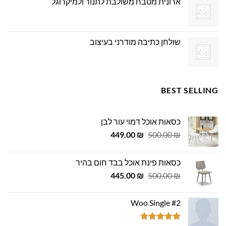
ארונית מטבח משולבת לתנור ולמיקרוגל
שולחן כתיבה מודרני בעיצוב
BEST SELLING
כסאות אוכל דמוי עור לבן
המחיר
המחיר
449.00
₪
500.00
₪
המקורי
הנוכחי
היה:
הוא:
כסאות פינת אוכל בבד חום בהיר
449.00 ₪.
500.00 ₪.
המחיר
המחיר
445.00
₪
500.00
₪
המקורי
הנוכחי
היה:
הוא:
Woo Single #2
445.00 ₪.
500.00 ₪.