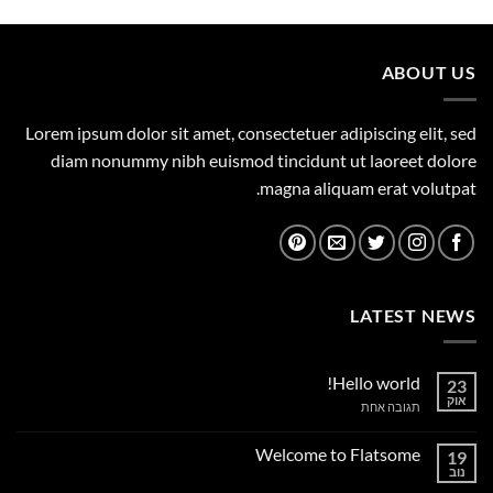
היה:
הוא:
1,149.00 ₪.
1,500.00 ₪.
ABOUT US
Lorem ipsum dolor sit amet, consectetuer adipiscing elit, sed
diam nonummy nibh euismod tincidunt ut laoreet dolore
magna aliquam erat volutpat.
LATEST NEWS
Hello world!
23
אוק
על
תגובה אחת
Hello
world!
Welcome to Flatsome
19
נוב
אין
תגובות