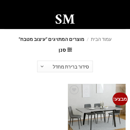
Ski
t
conten
0
עמוד הבית
/
מוצרים המתויגים “עיצוב מטבח”
סנן
מבצע!
Add to
wishlist