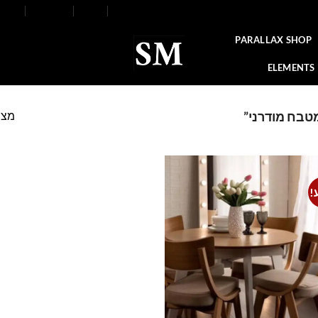
FAQ
Contact
Blog
Our Stores
About
PARALLAX SHOP
ELEMENTS
מצי
מטבח מודרני”
!
Add to
wishlist