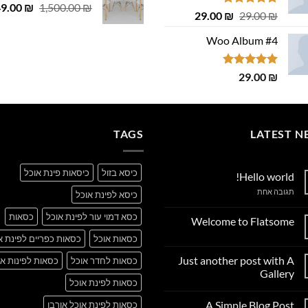
המחיר
49.00
 ₪.
29.00 ₪.
₪
1,500.00
₪
דורג
4.75
המחיר
המחיר
29.00
₪
29.00
₪
המקורי
מתוך 5
המקורי
הנוכחי
היה:
Woo Album #4
היה:
הוא:
,500.00 ₪.
29.00 ₪.
29.00 ₪.
דורג
5.00
29.00
₪
מתוך 5
TAGS
LATEST N
כיסא בזול
כיסאות פינת אוכל
Hello world!
על
תגובה אחת
כיסא לפינת אוכל
Hello
world!
כסא דמוי עור לפינת אוכל
כסאות
Welcome to Flatsome
אין
כסאות אוכל
כסאות כפריים לפינת א
תגובות
על
Just another post with A
כסאות לחדר אוכל
כסאות לפינות או
Welcome
to
Gallery
Flatsome
כסאות לפינת אוכל
אין
תגובות
A Simple Blog Post
כסאות לפינת אוכל אורבן
על