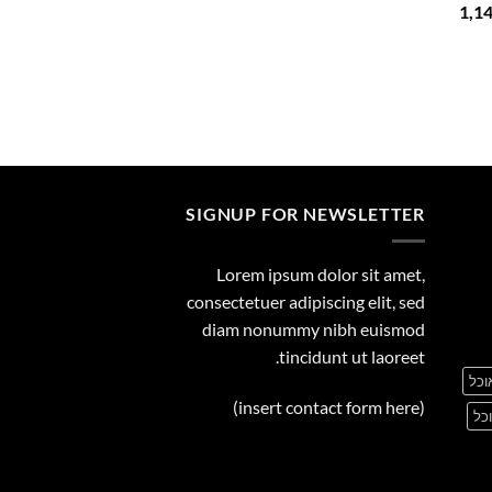
המחיר
1,1
29.00
הנוכחי
הוא:
1,149.00 ₪.
1
SIGNUP FOR NEWSLETTER
Lorem ipsum dolor sit amet,
consectetuer adipiscing elit, sed
diam nonummy nibh euismod
tincidunt ut laoreet.
וכל
(insert contact form here)
כל