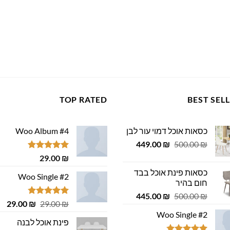
TOP RATED
BEST SEL
כסאות אוכל דמוי עור לבן
Woo Album #4
המחיר
המחיר
449.00
₪
500.00
₪
המקורי
הנוכחי
דורג
5.00
29.00
₪
היה:
הוא:
מתוך 5
כסאות פינת אוכל בבד
449.00 ₪.
500.00 ₪.
Woo Single #2
חום בהיר
המחיר
המחיר
445.00
₪
500.00
₪
דורג
4.75
המחיר
המ
29.00
₪
29.00
₪
המקורי
הנוכחי
מתוך 5
המקורי
הנ
Woo Single #2
היה:
הוא:
פינת אוכל לבנה
היה:
הוא
445.00 ₪.
500.00 ₪.