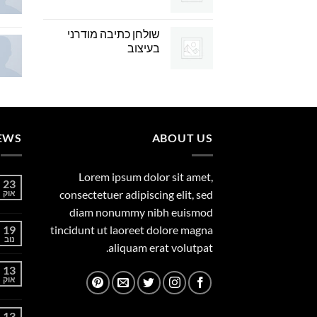
שולחן כתיבה מודרני
בעיצוב
EWS
ABOUT US
Lorem ipsum dolor sit amet,
23
consectetuer adipiscing elit, sed
אוק
diam nonummy nibh euismod
19
tincidunt ut laoreet dolore magna
נוב
aliquam erat volutpat.
13
אוק
13