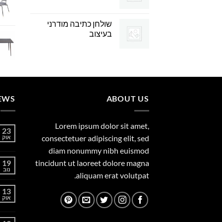
שולחן כתיבה מודרני
בעיצוב
EWS
ABOUT US
Lorem ipsum dolor sit amet,
23
consectetuer adipiscing elit, sed
אוק
diam nonummy nibh euismod
19
tincidunt ut laoreet dolore magna
נוב
aliquam erat volutpat.
13
אוק