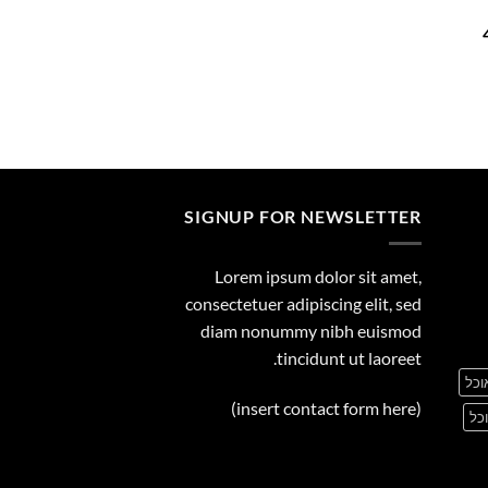
29.00
המחיר
הנוכחי
הוא:
455.00 ₪.
SIGNUP FOR NEWSLETTER
Lorem ipsum dolor sit amet,
consectetuer adipiscing elit, sed
diam nonummy nibh euismod
tincidunt ut laoreet.
וכל
(insert contact form here)
כל