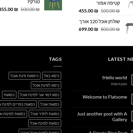
טורקיז
קטיפה אפור
 ₪.
29.00 ₪.
979.00 ₪.
999.00 ₪.
המחיר
455.00
₪
500.00
₪
המחיר
המחיר
455.00
₪
500.00
₪
המקורי
המקורי
הנוכחי
שולחן אוכל 120 אורך
היה:
היה:
הוא:
500.00 ₪.
המחיר
המחיר
455.00 ₪.
699.00
500.00 ₪.
₪
800.00
₪
המקורי
הנוכחי
היה:
הוא:
699.00 ₪.
800.00 ₪.
TAGS
LATEST N
כיסא בזול
כיסאות פינת אוכל
Hello world!
על
תגובה אחת
כיסא לפינת אוכל
Hello
world!
כסא דמוי עור לפינת אוכל
כסאות
Welcome to Flatsome
אין
כסאות אוכל
כסאות כפריים לפינת א
תגובות
על
Just another post with A
כסאות לחדר אוכל
כסאות לפינות או
Welcome
to
Gallery
Flatsome
כסאות לפינת אוכל
אין
תגובות
A Simple Blog Post
כסאות לפינת אוכל אורבן
על