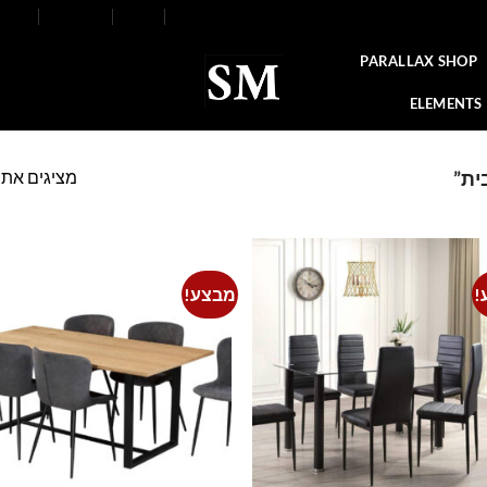
FAQ
Contact
Blog
Our Stores
About
PARALLAX SHOP
ELEMENTS
מציגים את כל ⁦3⁩ הת
ית”
!
מבצע!
o
Add to
t
wishlist