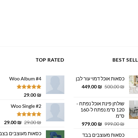
TOP RATED
BEST SEL
כסאות אוכל דמוי עור לבן
Woo Album #4
המחיר
המחיר
449.00
₪
500.00
₪
המקורי
הנוכחי
דורג
5.00
29.00
₪
היה:
הוא:
מתוך 5
שולחן פינת אוכל נפתח -
449.00 ₪.
500.00 ₪.
Woo Single #2
120 ס"מ נפתח ל-160
ס"מ
דורג
4.75
המחיר
המ
29.00
₪
29.00
₪
המחיר
המחיר
979.00
₪
999.00
₪
מתוך 5
המקורי
הנ
המקורי
הנוכחי
כסאות מעוצבים בצב
כסאות מעוצבים בבד
היה:
הוא
היה:
הוא: