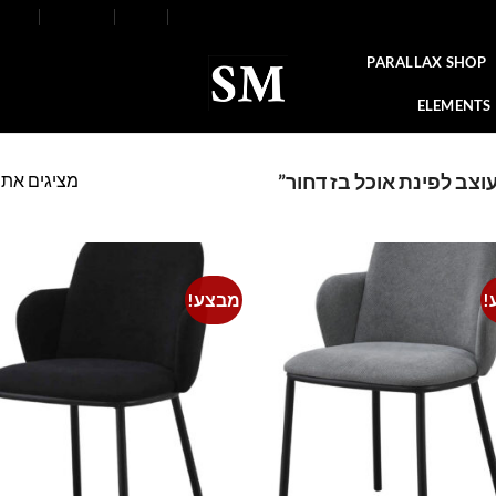
FAQ
Contact
Blog
Our Stores
About
PARALLAX SHOP
ELEMENTS
מציגים את כל ⁦2⁩ הת
צב לפינת אוכל בז דחור”
!
מבצע!
o
Add to
t
wishlist