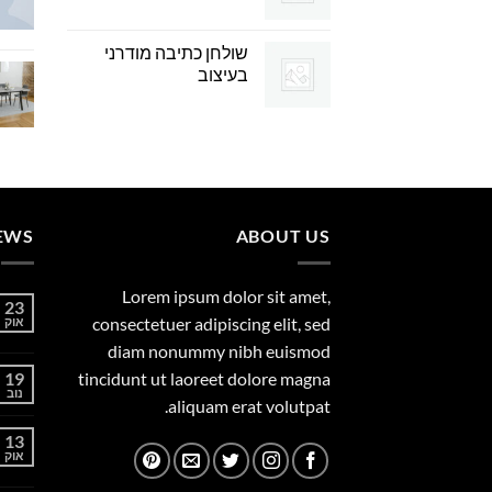
שולחן כתיבה מודרני
בעיצוב
EWS
ABOUT US
Lorem ipsum dolor sit amet,
23
consectetuer adipiscing elit, sed
אוק
diam nonummy nibh euismod
19
tincidunt ut laoreet dolore magna
נוב
aliquam erat volutpat.
13
אוק