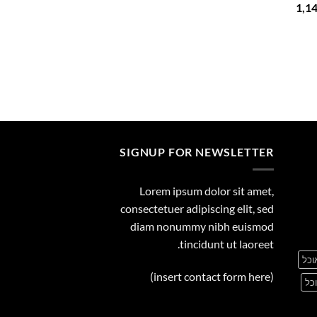
המחיר
1,1
29.00
הנוכחי
הוא:
1,149.00 ₪.
1
SIGNUP FOR NEWSLETTER
Lorem ipsum dolor sit amet,
consectetuer adipiscing elit, sed
diam nonummy nibh euismod
tincidunt ut laoreet.
וכל
(insert contact form here)
כל