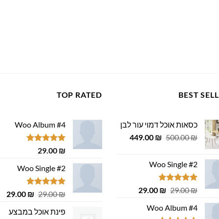
TOP RATED
BEST SEL
כסאות אוכל דמוי עור לבן
Woo Album #4
המחיר
המחיר
449.00
₪
500.00
₪
המקורי
הנוכחי
דורג
5.00
29.00
₪
היה:
הוא:
מתוך 5
Woo Single #2
449.00 ₪.
500.00 ₪.
Woo Single #2
דורג
4.75
המחיר
המחיר
29.00
₪
29.00
₪
דורג
4.75
המחיר
המ
29.00
₪
29.00
₪
מתוך 5
המקורי
הנוכחי
מתוך 5
המקורי
הנ
Woo Album #4
היה:
הוא:
פינת אוכל במבצע
היה:
הוא