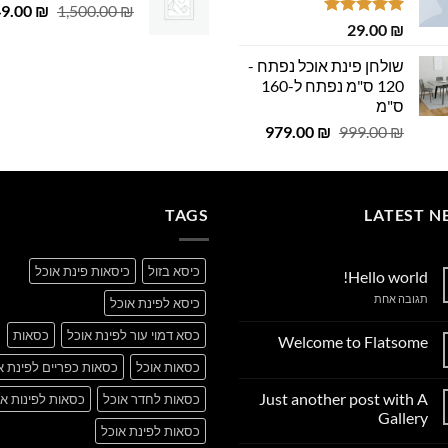
29.00 ₪.
29.00 ₪.
המחיר
49.00
 ₪.
29.00 ₪.
₪
1,500.00
₪
דורג
5.00
29.00
₪
המקורי
מתוך 5
היה:
שולחן פינת אוכל נפתח -
,500.00 ₪.
120 ס"מ נפתח ל-160
ס"מ
המחיר
המחיר
979.00
₪
999.00
₪
המקורי
הנוכחי
היה:
הוא:
979.00 ₪.
999.00 ₪.
TAGS
LATEST N
כיסא בזול
כיסאות פינת אוכל
Hello world!
על
תגובה אחת
כיסא לפינת אוכל
Hello
world!
כסא דמוי עור לפינת אוכל
כסאות
Welcome to Flatsome
אין
כסאות אוכל
כסאות כפריים לפינת א
תגובות
על
Just another post with A
כסאות לחדר אוכל
כסאות לפינות או
Welcome
to
Gallery
Flatsome
כסאות לפינת אוכל
אין