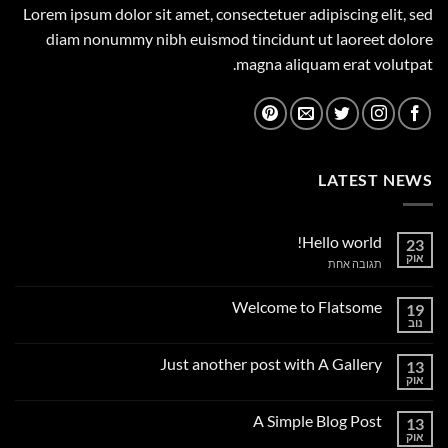
Lorem ipsum dolor sit amet, consectetuer adipiscing elit, sed
diam nonummy nibh euismod tincidunt ut laoreet dolore
magna aliquam erat volutpat.
LATEST NEWS
Hello world!
23
אוק
על
תגובה אחת
Hello
world!
Welcome to Flatsome
19
נוב
אין
תגובות
על
Just another post with A Gallery
13
Welcome
to
אוק
אין
Flatsome
תגובות
על
A Simple Blog Post
13
Just
another
אוק
אין