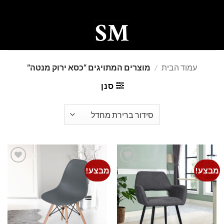
Ski
t
conten
0
עמוד הבית
/
מוצרים המתויגים “כסא ירוק מנטה”
סנן
מבצע!
מבצע!
Add to
Add to
wishlist
wishlist