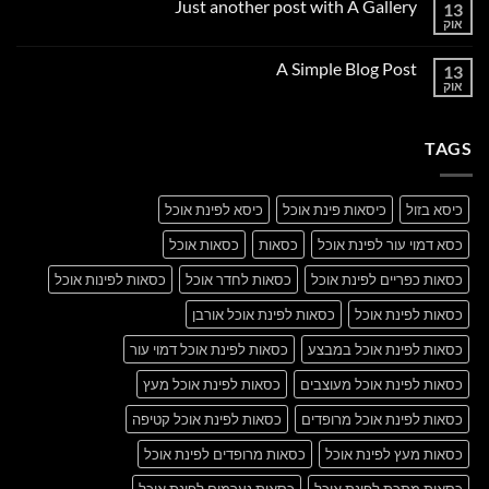
Just another post with A Gallery
13
Welcome
to
אוק
אין
Flatsome
תגובות
על
A Simple Blog Post
13
Just
another
אוק
אין
post
תגובות
with
על
A
A
Gallery
TAGS
Simple
Blog
Post
כיסא בזול
כיסאות פינת אוכל
כיסא לפינת אוכל
כסא דמוי עור לפינת אוכל
כסאות
כסאות אוכל
כסאות כפריים לפינת אוכל
כסאות לחדר אוכל
כסאות לפינות אוכל
כסאות לפינת אוכל
כסאות לפינת אוכל אורבן
כסאות לפינת אוכל במבצע
כסאות לפינת אוכל דמוי עור
כסאות לפינת אוכל מעוצבים
כסאות לפינת אוכל מעץ
כסאות לפינת אוכל מרופדים
כסאות לפינת אוכל קטיפה
כסאות מעץ לפינת אוכל
כסאות מרופדים לפינת אוכל
כסאות מתכת לפינת אוכל
כסאות נערמים לפינת אוכל