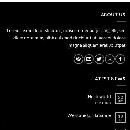
1,149.00 ₪.
1,500.00 ₪.
ABOUT US
Lorem ipsum dolor sit amet, consectetuer adipiscing elit, sed
diam nonummy nibh euismod tincidunt ut laoreet dolore
magna aliquam erat volutpat.
LATEST NEWS
Hello world!
23
אוק
על
תגובה אחת
Hello
world!
Welcome to Flatsome
19
נוב
אין
תגובות
על