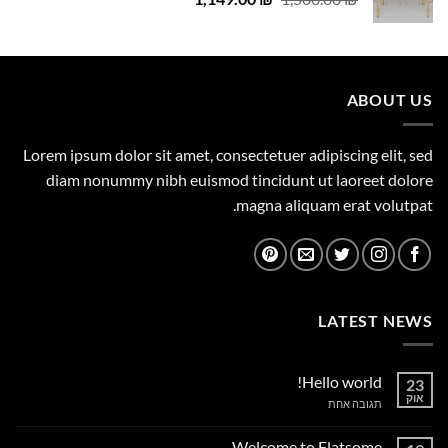
המקורי
הנוכחי
היה:
הוא:
1,149.00 ₪.
1,500.00 ₪.
ABOUT US
Lorem ipsum dolor sit amet, consectetuer adipiscing elit, sed
diam nonummy nibh euismod tincidunt ut laoreet dolore
magna aliquam erat volutpat.
LATEST NEWS
Hello world!
23
אוק
על
תגובה אחת
Hello
world!
Welcome to Flatsome