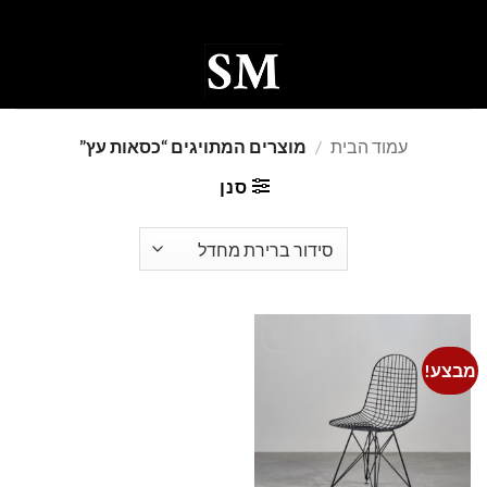
Ski
t
conten
0
עמוד הבית
/
מוצרים המתויגים “כסאות עץ”
סנן
מבצע!
Add to
wishlist