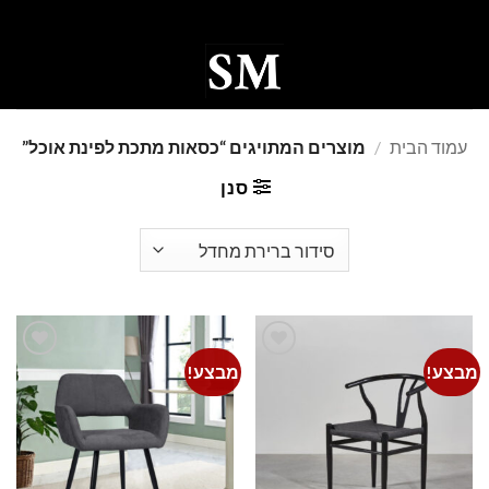
Ski
t
conten
0
עמוד הבית
/
מוצרים המתויגים “כסאות מתכת לפינת אוכל”
סנן
מבצע!
מבצע!
Add to
Add to
wishlist
wishlist