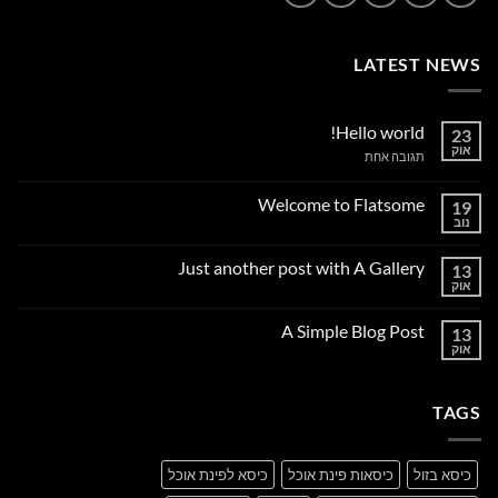
LATEST NEWS
Hello world!
23
אוק
על
תגובה אחת
Hello
world!
Welcome to Flatsome
19
נוב
אין
תגובות
על
Just another post with A Gallery
13
Welcome
to
אוק
אין
Flatsome
תגובות
על
A Simple Blog Post
13
Just
another
אוק
אין
post
תגובות
with
על
A
A
Gallery
TAGS
Simple
Blog
Post
כיסא בזול
כיסאות פינת אוכל
כיסא לפינת אוכל