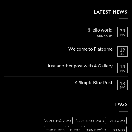
LATEST NEWS
Hello world!
23
אוק
על
תגובה אחת
Hello
world!
Welcome to Flatsome
19
נוב
אין
תגובות
על
Just another post with A Gallery
13
Welcome
to
אוק
אין
Flatsome
תגובות
על
A Simple Blog Post
13
Just
another
אוק
אין
post
תגובות
with
על
A
A
Gallery
TAGS
Simple
Blog
Post
כיסא בזול
כיסאות פינת אוכל
כיסא לפינת אוכל
כסא דמוי עור לפינת אוכל
כסאות
כסאות אוכל