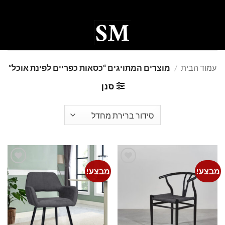
Ski
t
conten
0
עמוד הבית
/
מוצרים המתויגים “כסאות כפריים לפינת אוכל”
סנן
מבצע!
מבצע!
Add to
Add to
wishlist
wishlist