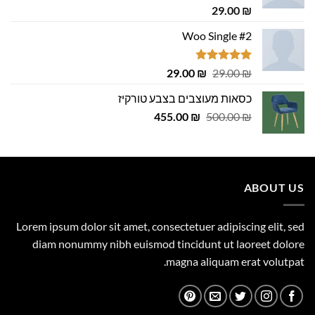
דורג
5.00
29.00
₪
מתוך 5
Woo Single #2
דורג
4.75
המחיר
המחיר
29.00
₪
29.00
₪
מתוך 5
המקורי
הנוכחי
כסאות מעוצבים בצבע טורקיז
היה:
הוא:
המחיר
המחיר
29.00 ₪.
455.00
29.00 ₪.
₪
500.00
₪
המקורי
הנוכחי
היה:
הוא:
455.00 ₪.
500.00 ₪.
ABOUT US
Lorem ipsum dolor sit amet, consectetuer adipiscing elit, sed
diam nonummy nibh euismod tincidunt ut laoreet dolore
magna aliquam erat volutpat.