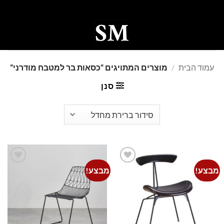
Ski
t
conten
0
עמוד הבית
/
מוצרים המתויגים “כסאות בר למטבח מודרני”
סנן
מבצע!
מבצע!
Add to
Add to
wishlist
wishlist