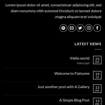
Lorem ipsum dolor sit amet, consectetuer adipiscing elit, sed
diam nonummy nibh euismod tincidunt ut laoreet dolore
magna aliquam erat volutpat.
LATEST NEWS
Hello world!
23
אוק
על
תגובה אחת
Hello
world!
Welcome to Flatsome
19
נוב
אין
תגובות
על
Just another post with A Gallery
13
Welcome
to
אוק
אין
Flatsome
תגובות
על
A Simple Blog Post
13
Just
another
אוק
אין