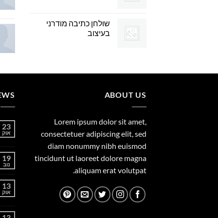
שולחן כתיבה מודרני
בעיצוב
EWS
ABOUT US
Lorem ipsum dolor sit amet,
23
consectetuer adipiscing elit, sed
אוק
diam nonummy nibh euismod
19
tincidunt ut laoreet dolore magna
נוב
aliquam erat volutpat.
13
אוק
13