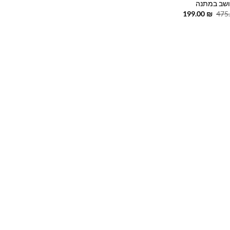
ושב במתנה
המחיר
המחיר
199.00
₪
475
המקורי
הנוכחי
היה:
הוא:
199.00 ₪.
475.00 ₪.