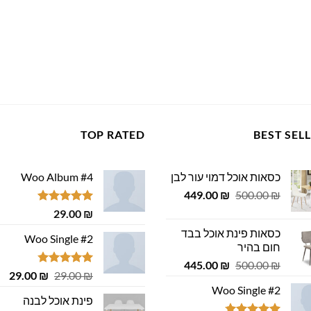
TOP RATED
BEST SEL
כסאות אוכל דמוי עור לבן
Woo Album #4
המחיר
המחיר
449.00
₪
500.00
₪
המקורי
הנוכחי
דורג
5.00
29.00
₪
היה:
הוא:
מתוך 5
כסאות פינת אוכל בבד
449.00 ₪.
500.00 ₪.
Woo Single #2
חום בהיר
המחיר
המחיר
445.00
₪
500.00
₪
דורג
4.75
המחיר
המ
29.00
₪
29.00
₪
המקורי
הנוכחי
מתוך 5
המקורי
הנ
Woo Single #2
היה:
הוא:
פינת אוכל לבנה
היה:
הוא
445.00 ₪.
500.00 ₪.