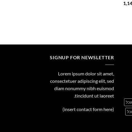
המחיר
1,1
29.00
הנוכחי
הוא:
1,149.00 ₪.
1
SIGNUP FOR NEWSLETTER
Lorem ipsum dolor sit amet,
consectetuer adipiscing elit, sed
diam nonummy nibh euismod
tincidunt ut laoreet.
וכל
(insert contact form here)
כל