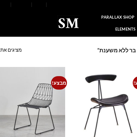
FAQ
Contact
Blog
Our Stores
About
PARALLAX SHOP
ELEMENTS
מציגים את כל ⁦4⁩ הת
 בר ללא משענת”
!
מבצע!
o
Add to
t
wishlist