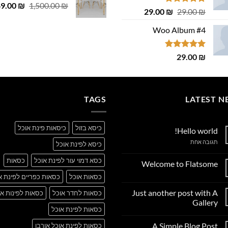
המחיר
49.00
 ₪.
29.00 ₪.
₪
1,500.00
₪
דורג
4.75
המחיר
המחיר
29.00
₪
29.00
₪
המקורי
מתוך 5
המקורי
הנוכחי
היה:
Woo Album #4
היה:
הוא:
,500.00 ₪.
29.00 ₪.
29.00 ₪.
דורג
5.00
29.00
₪
מתוך 5
TAGS
LATEST N
כיסא בזול
כיסאות פינת אוכל
Hello world!
על
תגובה אחת
כיסא לפינת אוכל
Hello
world!
כסא דמוי עור לפינת אוכל
כסאות
Welcome to Flatsome
אין
כסאות אוכל
כסאות כפריים לפינת א
תגובות
על
Just another post with A
כסאות לחדר אוכל
כסאות לפינות או
Welcome
to
Gallery
Flatsome
כסאות לפינת אוכל
אין
תגובות
A Simple Blog Post
כסאות לפינת אוכל אורבן
על