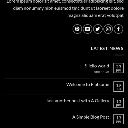
Lorem ipsum dolor sit amet, consectetuer adipiscing elit, sed
diam nonummy nibh euismod tincidunt ut laoreet dolore
magna aliquam erat volutpat.
LATEST NEWS
Hello world!
23
אוק
על
תגובה אחת
Hello
world!
Welcome to Flatsome
19
נוב
אין
תגובות
על
Just another post with A Gallery
13
Welcome
to
אוק
אין
Flatsome
תגובות
על
A Simple Blog Post
13
Just
another
אוק
אין
post
תגובות