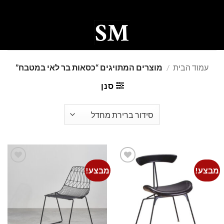
Ski
t
conten
0
עמוד הבית
/
מוצרים המתויגים “כסאות בר לאי במטבח”
סנן
מבצע!
מבצע!
Add to
Add to
wishlist
wishlist