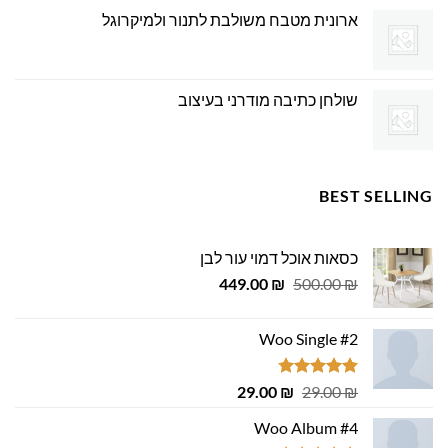
ארונית מטבח משולבת לתנור ולמיקרוגל
שולחן כתיבה מודרני בעיצוב
BEST SELLING
כסאות אוכל דמוי עור לבן
המחיר
המחיר
449.00
₪
500.00
₪
המקורי
הנוכחי
היה:
הוא:
Woo Single #2
449.00 ₪.
500.00 ₪.
דורג
4.75
המחיר
המחיר
29.00
₪
29.00
₪
מתוך 5
המקורי
הנוכחי
Woo Album #4
היה:
הוא: