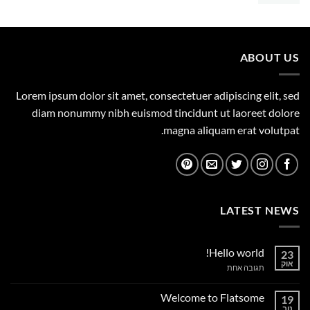
המקורי
הנוכחי
היה:
הוא:
1,149.00 ₪.
1,500.00 ₪.
ABOUT US
Lorem ipsum dolor sit amet, consectetuer adipiscing elit, sed
diam nonummy nibh euismod tincidunt ut laoreet dolore
magna aliquam erat volutpat.
LATEST NEWS
Hello world!
23
אוק
על
תגובה אחת
Hello
world!
Welcome to Flatsome
19
נוב