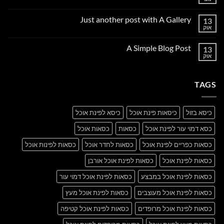
אין
תגובות
על
Just another post with A Gallery
13
Welcome
to
אוק
אין
Flatsome
תגובות
על
A Simple Blog Post
13
Just
another
אוק
אין
post
תגובות
with
על
A
A
Gallery
TAGS
Simple
Blog
Post
כיסא בזול
כיסאות פינת אוכל
כיסא לפינת אוכל
כסא דמוי עור לפינת אוכל
כסאות
כסאות אוכל
כסאות כפריים לפינת אוכל
כסאות לחדר אוכל
כסאות לפינות אוכל
כסאות לפינת אוכל
כסאות לפינת אוכל אורבן
כסאות לפינת אוכל במבצע
כסאות לפינת אוכל דמוי עור
כסאות לפינת אוכל מעוצבים
כסאות לפינת אוכל מעץ
כסאות לפינת אוכל מרופדים
כסאות לפינת אוכל קטיפה