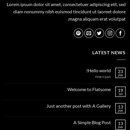
Lorem ipsum dolor sit amet, consectetuer adipiscing elit, sed
diam nonummy nibh euismod tincidunt ut laoreet dolore
magna aliquam erat volutpat.
LATEST NEWS
Hello world!
23
אוק
על
תגובה אחת
Hello
world!
Welcome to Flatsome
19
נוב
אין
תגובות
על
Just another post with A Gallery
13
Welcome
to
אוק
אין
Flatsome
תגובות
על
A Simple Blog Post
13
Just
another
אוק
אין