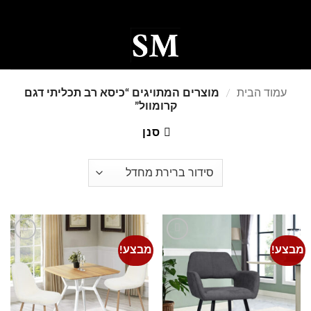
Ski
t
conten
0
עמוד הבית
/
מוצרים המתויגים “כיסא רב תכליתי דגם
קרומוול”
סנן
מבצע!
מבצע!
Add to
Add to
wishlist
wishlist