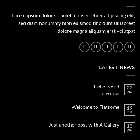
Lorem ipsum dolor sit amet, consectetuer adipiscing elit,
sed diam nonummy nibh euismod tincidunt ut laoreet
dolore magna aliquam erat volutpat.
LATEST NEWS
Hello world!
23
אוק
על
תגובה אחת
Hello
world!
Welcome to Flatsome
19
נוב
אין
תגובות
על
Just another post with A Gallery
13
Welcome
אוק
to
אין
Flatsome
תגובות
על