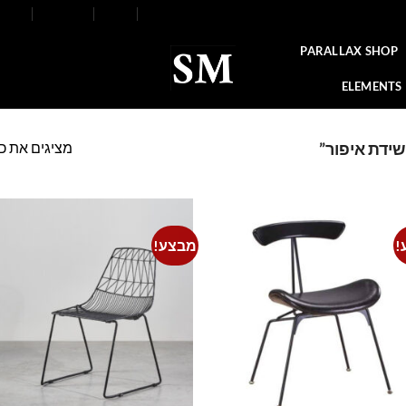
FAQ
Contact
Blog
Our Stores
About
PARALLAX SHOP
ELEMENTS
מציגים את כל ⁦10⁩ התוצ
ידת איפור”
!
מבצע!
o
Add to
t
wishlist