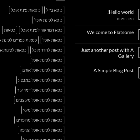
כיסא בזול
כיסאות פינת אוכל
Hello world!
על
תגובה אחת
כיסא לפינת אוכל
Hello
world!
כסא דמוי עור לפינת אוכל
כסאות
Welcome to Flatsome
אין
כסאות אוכל
כסאות כפריים לפינת א
תגובות
על
Just another post with A
כסאות לחדר אוכל
כסאות לפינות או
Welcome
to
Gallery
Flatsome
כסאות לפינת אוכל
אין
תגובות
A Simple Blog Post
כסאות לפינת אוכל אורבן
על
Just
אין
another
כסאות לפינת אוכל במבצע
תגובות
post
על
with
A
כסאות לפינת אוכל דמוי עור
A
Simple
Gallery
Blog
כסאות לפינת אוכל מעוצבים
Post
כסאות לפינת אוכל מעץ
כסאות לפינת אוכל מרופדים
כסאות לפינת אוכל קטיפה