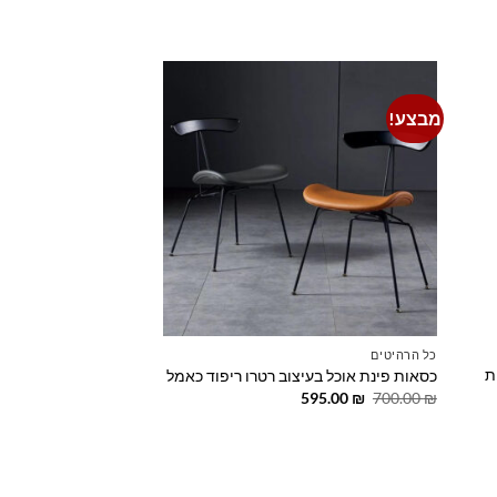
המקורי
הנוכחי
היה:
הוא:
359.00 ₪.
500.00 ₪.
מבצע!
Add to
Add t
wishlist
wishlis
כל הרהיטים
ת
כסאות פינת אוכל בעיצוב רטרו ריפוד כאמל
המחיר
המחיר
595.00
₪
700.00
₪
המקורי
הנוכחי
היה:
הוא:
595.00 ₪.
700.00 ₪.