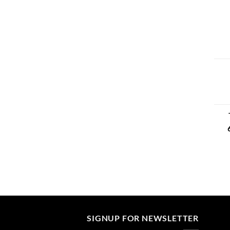
חיר
וכחי
:
המחיר
29.00
הנוכחי
הוא:
699.00 ₪.
SIGNUP FOR NEWSLETTER