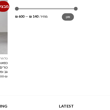
מבצע
מחיר
מחיר
מחיר:
140 ₪
—
600 ₪
סנן
מינימלי
מקסימלי
כל הרה
כסאות
כורים
גב ומ
.00
₪
LING
LATEST