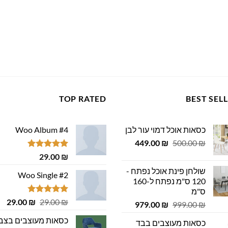
TOP RATED
BEST SEL
כסאות אוכל דמוי עור לבן
Woo Album #4
המחיר
המחיר
449.00
₪
500.00
₪
המקורי
הנוכחי
דורג
5.00
29.00
₪
היה:
הוא:
מתוך 5
שולחן פינת אוכל נפתח -
449.00 ₪.
500.00 ₪.
Woo Single #2
120 ס"מ נפתח ל-160
ס"מ
דורג
4.75
המחיר
המ
29.00
₪
29.00
₪
המחיר
המחיר
979.00
₪
999.00
₪
מתוך 5
המקורי
הנ
המקורי
הנוכחי
כסאות מעוצבים בצב
כסאות מעוצבים בבד
היה:
הוא
היה:
הוא: