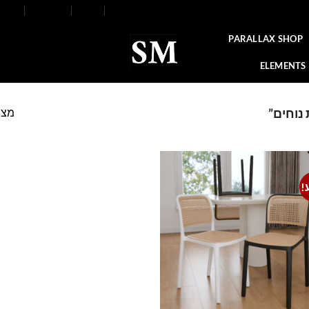
FAQ
Contact
Blog
Our Stores
About
PARALLAX SHOP
ELEMENTS
מצי
נוחים”
!
Add to
wishlist