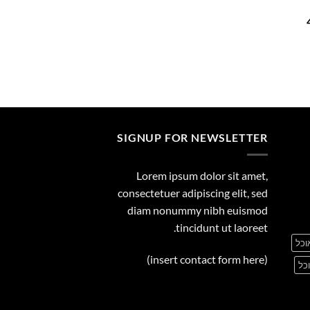
29.00
המחיר
הנוכחי
הוא:
455.00 ₪.
SIGNUP FOR NEWSLETTER
Lorem ipsum dolor sit amet,
consectetuer adipiscing elit, sed
diam nonummy nibh euismod
tincidunt ut laoreet.
וכל
(insert contact form here)
כל