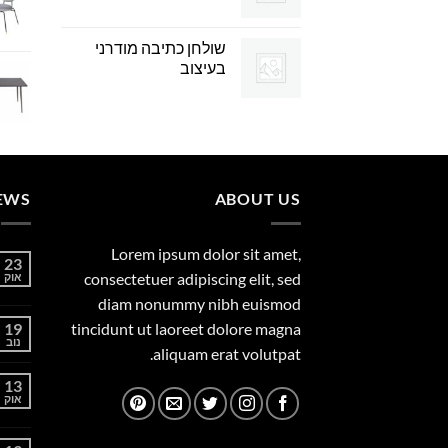
שולחן כתיבה מודרני
בעיצוב
EWS
ABOUT US
Lorem ipsum dolor sit amet,
23
consectetuer adipiscing elit, sed
אוק
diam nonummy nibh euismod
19
tincidunt ut laoreet dolore magna
נוב
aliquam erat volutpat.
13
אוק