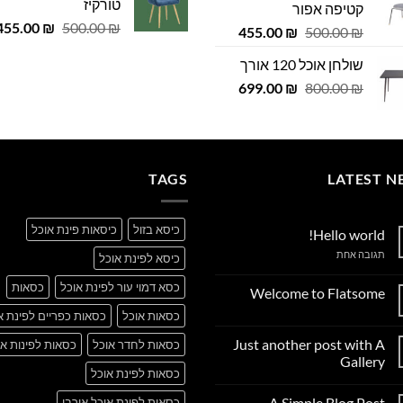
טורקיז
קטיפה אפור
 ₪.
29.00 ₪.
979.00 ₪.
999.00 ₪.
המחיר
455.00
₪
500.00
₪
המחיר
המחיר
455.00
₪
500.00
₪
המקורי
המקורי
הנוכחי
שולחן אוכל 120 אורך
היה:
היה:
הוא:
500.00 ₪.
המחיר
המחיר
455.00 ₪.
699.00
500.00 ₪.
₪
800.00
₪
המקורי
הנוכחי
היה:
הוא:
699.00 ₪.
800.00 ₪.
TAGS
LATEST N
כיסא בזול
כיסאות פינת אוכל
Hello world!
על
תגובה אחת
כיסא לפינת אוכל
Hello
world!
כסא דמוי עור לפינת אוכל
כסאות
Welcome to Flatsome
אין
כסאות אוכל
כסאות כפריים לפינת א
תגובות
על
Just another post with A
כסאות לחדר אוכל
כסאות לפינות או
Welcome
to
Gallery
Flatsome
כסאות לפינת אוכל
אין
תגובות
A Simple Blog Post
כסאות לפינת אוכל אורבן
על