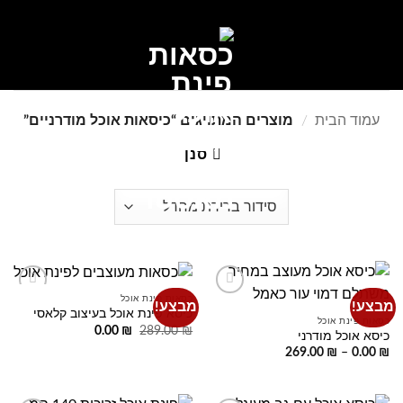
Ski
t
conten
0
עמוד הבית
/
מוצרים המתויגים “כיסאות אוכל מודרניים”
סנן
כסאות פינת אוכל
מבצע!
מבצע!
Add to
Add to
כיסא פינת אוכל בעיצוב קלאסי
wishlist
wishlist
כסאות פינת אוכל
המחיר
המחיר
0.00
₪
289.00
₪
כיסא אוכל מודרני
המקורי
הנוכחי
טווח
269.00
₪
–
0.00
₪
היה:
הוא:
מחירים:
0.00 ₪.
289.00 ₪.
עד