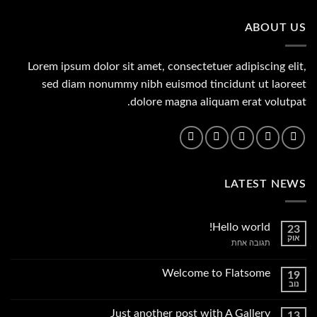
395.00 ₪.
445.00 ₪.
ABOUT US
Lorem ipsum dolor sit amet, consectetuer adipiscing elit,
sed diam nonummy nibh euismod tincidunt ut laoreet
dolore magna aliquam erat volutpat.
LATEST NEWS
Hello world!
23
אוק
על
תגובה אחת
Hello
world!
Welcome to Flatsome
19
נוב
אין
תגובות
על
Just another post with A Gallery
13
Welcome