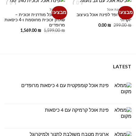
כסאות פינת אוכל
פינות אוכל
מבצע!
מבצע!
Add to
Add to
כסא מרופד לפינת אוכל בעיצוב
פינת אוכל מודרנית זכוכית –
wishlist
wishlist
יוקרתי
שולחן זכוכית מחוסמת ו-4 כיסאות
מרופדים
המחיר
המחיר
0.00
₪
299.00
₪
המקורי
הנוכחי
המחיר
המחיר
1,569.00
₪
1,599.00
₪
היה:
הוא:
המקורי
הנוכחי
0.00 ₪.
299.00 ₪.
היה:
הוא:
1,569.00 ₪.
1,599.00 ₪.
LATEST
פינת אוכל קומפקטית עם 4 כיסאות מרופדים
פינת אוכל קרמיקה עם 4 כיסאות
ארונית מטבח משולבת לתנור ולמיקרוגל