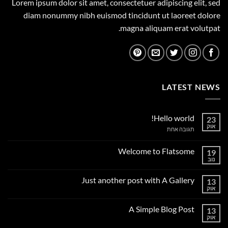
Lorem ipsum dolor sit amet, consectetuer adipiscing elit, sed
diam nonummy nibh euismod tincidunt ut laoreet dolore
magna aliquam erat volutpat.
LATEST NEWS
Hello world!
23
אוק
על
תגובה אחת
Hello
world!
Welcome to Flatsome
19
נוב
אין
תגובות
על
Just another post with A Gallery
13
Welcome
to
אוק
אין
Flatsome
תגובות
על
A Simple Blog Post
13
Just
another
אוק
אין
post
תגובות