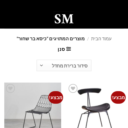
Ski
t
conten
0
עמוד הבית
/
מוצרים המתויגים “כיסא בר שחור”
סנן
מבצע!
מבצע!
Add to
Add to
wishlist
wishlist