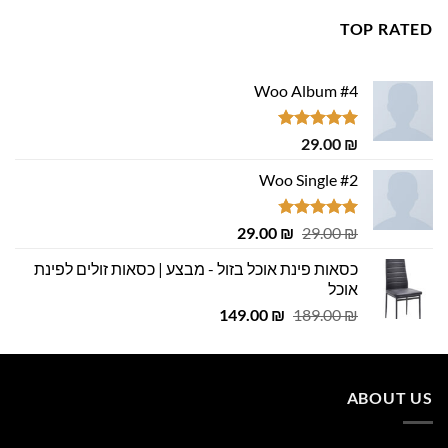
699.00 ₪.
800.00 ₪.
TOP RATED
Woo Album #4
דורג
5.00
29.00
₪
מתוך 5
Woo Single #2
דורג
4.75
המחיר
המחיר
29.00
₪
29.00
₪
מתוך 5
המקורי
הנוכחי
כסאות פינת אוכל בזול - מבצע | כסאות זולים לפינת
היה:
הוא:
אוכל
29.00 ₪.
29.00 ₪.
המחיר
המחיר
149.00
₪
189.00
₪
המקורי
הנוכחי
היה:
הוא:
149.00 ₪.
189.00 ₪.
ABOUT US