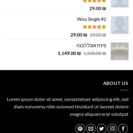
דורג
5.00
29.00
₪
מתוך 5
Woo Single #2
דורג
4.75
המחיר
המחיר
29.00
₪
29.00
₪
מתוך 5
המקורי
הנוכחי
פינת אוכל לבנה
היה:
הוא:
המחיר
המחיר
1,149.00
29.00 ₪.
29.00 ₪.
₪
1,500.00
₪
המקורי
הנוכחי
היה:
הוא:
1,149.00 ₪.
1,500.00 ₪.
ABOUT US
Lorem ipsum dolor sit amet, consectetuer adipiscing elit, sed
diam nonummy nibh euismod tincidunt ut laoreet dolore
magna aliquam erat volutpat.