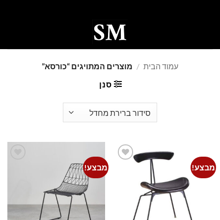
Ski
t
conten
0
עמוד הבית
/
מוצרים המתויגים “כורסא”
סנן
מבצע!
מבצע!
Add to
Add to
wishlist
wishlist