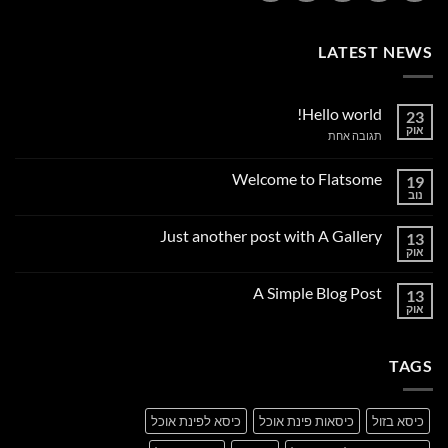
LATEST NEWS
Hello world!
23
אוק
על
תגובה אחת
Hello
world!
Welcome to Flatsome
19
נוב
אין
תגובות
על
Just another post with A Gallery
13
Welcome
to
אוק
אין
Flatsome
תגובות
על
A Simple Blog Post
13
Just
another
אוק
אין
post
תגובות
with
על
A
A
Gallery
TAGS
Simple
Blog
Post
כיסא בזול
כיסאות פינת אוכל
כיסא לפינת אוכל