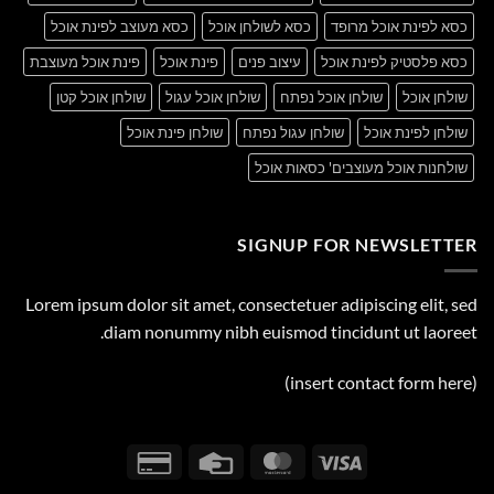
כסא לפינת אוכל מרופד
כסא לשולחן אוכל
כסא מעוצב לפינת אוכל
כסא פלסטיק לפינת אוכל
עיצוב פנים
פינת אוכל
פינת אוכל מעוצבת
שולחן אוכל
שולחן אוכל נפתח
שולחן אוכל עגול
שולחן אוכל קטן
שולחן לפינת אוכל
שולחן עגול נפתח
שולחן פינת אוכל
שולחנות אוכל מעוצבים' כסאות אוכל
SIGNUP FOR NEWSLETTER
Lorem ipsum dolor sit amet, consectetuer adipiscing elit, sed
diam nonummy nibh euismod tincidunt ut laoreet.
(insert contact form here)
Credit
Credit
MasterCard
Visa
Card
Card