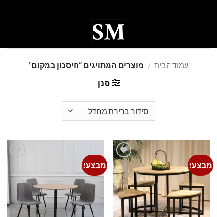
Ski
t
conten
0
עמוד הבית
/
מוצרים המתויגים “חיסכון במקום”
סנן
מבצע!
מבצע!
Add to
Add to
wishlist
wishlist